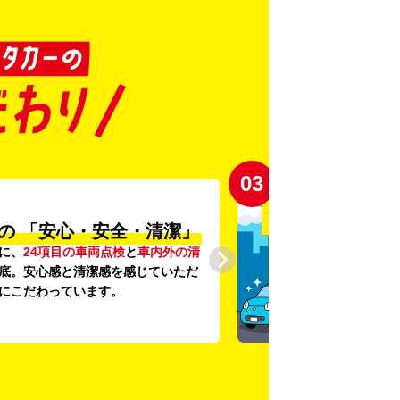
03
の
「安心・安全・清潔」
に、
24項目の車両点検
と
車内外の清
底。安心感と清潔感を感じていただ
にこだわっています。