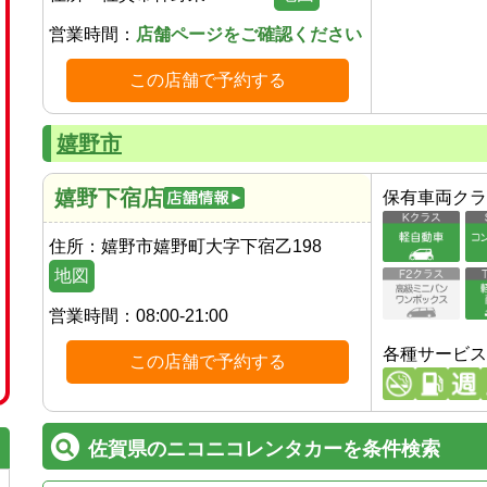
営業時間：
店舗ページをご確認ください
この店舗で予約する
嬉野市
嬉野下宿店
保有車両クラ
住所：
嬉野市嬉野町大字下宿乙198
地図
営業時間：
08:00-21:00
各種サービス
この店舗で予約する
佐賀県のニコニコレンタカーを条件検索