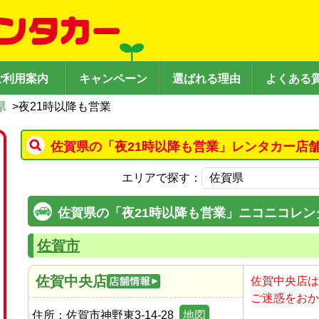
ご利用案内
キャンペーン
選ばれる理由
よくある
県
>
夜21時以降も営業
佐賀県の「夜21時以降も営業」レンタカー店
エリアで探す：
佐賀県の「夜21時以降も営業」ニコニコレン
佐賀市
佐賀中央店
佐賀中央店
は
ご迷惑をおか
住所：
佐賀市神野東3-14-28
地図