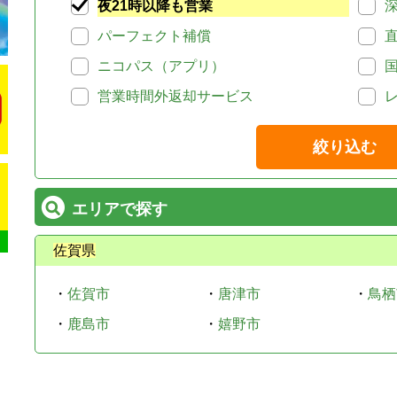
夜21時以降も営業
パーフェクト補償
ニコパス（アプリ）
営業時間外返却サービス
絞り込む
エリアで探す
佐賀県
・
佐賀市
・
唐津市
・
鳥栖
・
鹿島市
・
嬉野市