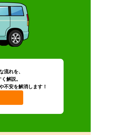
な流れを、
すく解説。
や不安を解消します！