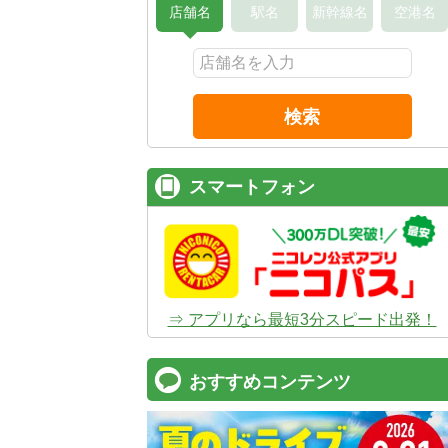
店舗名
駅名
新幹線名
空港名
検索
スマートフォン
⇒ アプリなら最短3分スピード出発！
おすすめコンテンツ