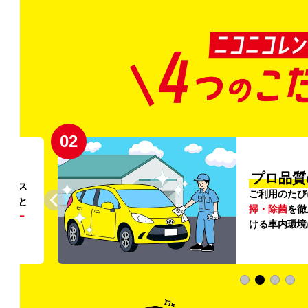
02
円〜
プロ品質
リンス
ご利用のたび
ること
掃・除菌
を徹
う
リー
ける車内環境