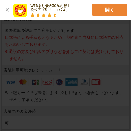
WEBより最大30％お得！

開く
公式アプリ「ニコパス」
国際運転免許証
国際運転免許証でご利用いただけます。
日本語による手続きとなるため、契約者ご自身に日本語での対応
をお願いしております。
※
通訳の方及び翻訳アプリなどを介しての契約は受け付けており
ません。
店舗利用可能
クレジットカード
※
上記カードでも事情によりご利用できない場合もございます。
予めご了承ください。
店舗での現金決済
可