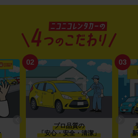
02
03
プロ品質の
〜
「安心・安全・清潔」
新