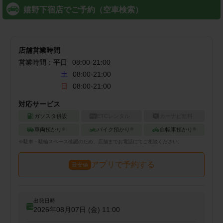
嬉野下宿店でご予約（空車検索）
店舗営業時間
営業時間：
平日
08:00
-
21:00
土
08:00-21:00
日
08:00-21:00
対応サービス
ガソスタ併設
ETCレンタル
カーナビ無料
車両預かり
バイク預かり
自転車預かり
※
※
※
※
駐車・駐輪
スペース確認のため、店舗までお電話にてご相談ください。
アプリで予約する
最安値
出発日時
2026年08月07日 (金)
11:00