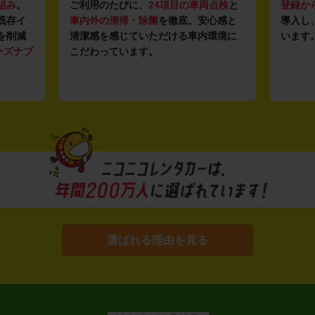
組み
。
ご利用のたびに、
24項目の車両点検
と
登録か
既存イ
車内外の清掃・除菌
を徹底。安心感と
導入し
を削減
清潔感を感じていただける車内環境に
います
ーズナブ
こだわっています。
選ばれる理由を見る