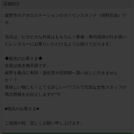
店舗紹介
嬉野市のアポロステーションのガソリンスタンド（渕野石油）で
す。

当店は、ピカピカな外装はもちろん！整備・車内清掃の行き届い
たレンタカーにお乗りいただけるよう心掛けております。

◆観光のお客さま◆

佐賀は焼き物天国です。

嬉野を拠点に有田・波佐見や吉田焼へ買い出しに行きません
か！？

美味しい物にも！とても詳しいパワフルで元気な女性スタッフが
地元情報をお伝えします!(^^)!

■地元のお客さま■

ご贔屓の程、宜しくお願い申し上げます。