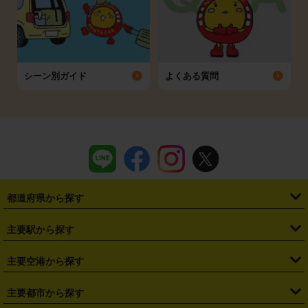
シーン別ガイド
よくある質問
都道府県から探す
・
北海道
・
青森県
・
岩手県
・
宮城県
・
秋田県
・
山形県
主要駅から探す
・
福島県
・
東京都
・
神奈川県
・
埼玉県
・
千葉県
・
茨城県
・
札幌駅
・
仙台駅
・
新宿駅
・
池袋駅
・
渋谷駅
・
東京駅
主要空港から探す
・
栃木県
・
群馬県
・
山梨県
・
愛知県
・
静岡県
・
岐阜県
・
横浜駅
・
川崎駅
・
大宮駅
・
西船橋駅
・
柏駅
・
名古屋駅
・
新千歳空港
・
仙台空港
主要都市から探す
・
長野県
・
新潟県
・
富山県
・
石川県
・
福井県
・
大阪府
・
大阪駅
・
難波駅
・
三宮駅
・
京都駅
・
広島駅
・
博多駅