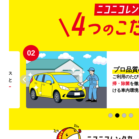
02
円〜
プロ品質
リンス
ご利用のたび
ること
掃・除菌
を徹
う
リー
ける車内環境