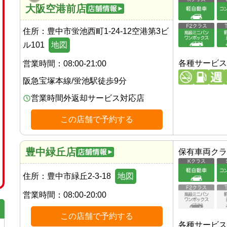
大阪空港前店
住所：
豊中市蛍池西町1-24-12空港第3ビ
ル101
地図
各種サービス
営業時間：
08:00-21:00
阪急宝塚本線
/
蛍池駅
徒歩
9
分
営業時間外返却サービス対応店
この店舗で予約する
豊中緑丘店
保有車両クラ
住所：
豊中市緑丘2-3-18
地図
営業時間：
08:00-20:00
この店舗で予約する
各種サービス