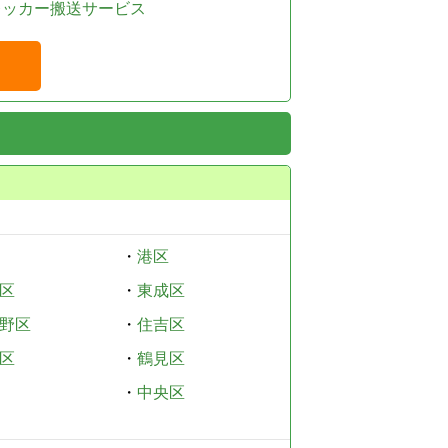
レッカー搬送サービス
・
港区
区
・
東成区
野区
・
住吉区
区
・
鶴見区
・
中央区