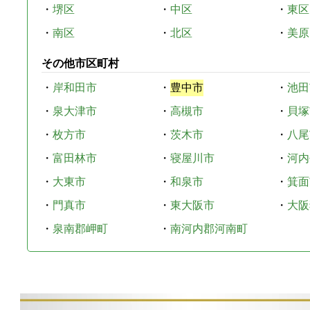
・
堺区
・
中区
・
東区
・
南区
・
北区
・
美原
その他市区町村
・
岸和田市
・
豊中市
・
池田
・
泉大津市
・
高槻市
・
貝塚
・
枚方市
・
茨木市
・
八尾
・
富田林市
・
寝屋川市
・
河内
・
大東市
・
和泉市
・
箕面
・
門真市
・
東大阪市
・
大阪
・
泉南郡岬町
・
南河内郡河南町