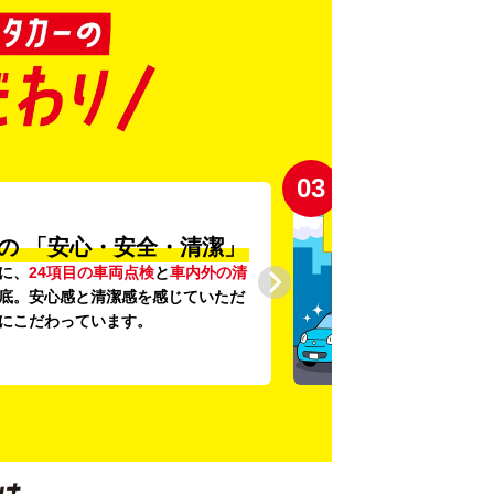
03
の
「安心・安全・清潔」
に、
24項目の車両点検
と
車内外の清
底。安心感と清潔感を感じていただ
にこだわっています。