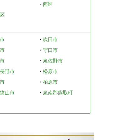
・
西区
区
市
・
吹田市
市
・
守口市
市
・
泉佐野市
長野市
・
松原市
市
・
柏原市
狭山市
・
泉南郡熊取町