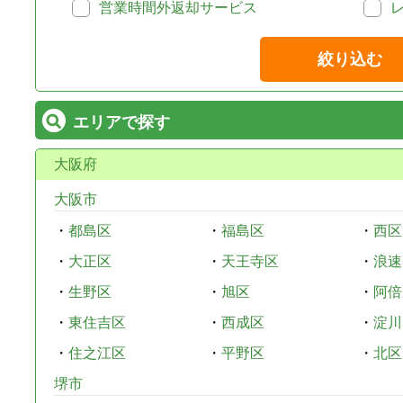
営業時間外返却サービス
絞り込む
エリアで探す
大阪府
大阪市
・
都島区
・
福島区
・
西区
・
大正区
・
天王寺区
・
浪速
・
生野区
・
旭区
・
阿倍
・
東住吉区
・
西成区
・
淀川
・
住之江区
・
平野区
・
北区
堺市