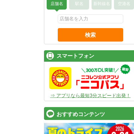
店舗名
駅名
新幹線名
空港名
検索
スマートフォン
⇒ アプリなら最短3分スピード出発！
おすすめコンテンツ