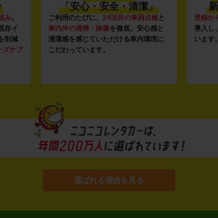
〜
「安心・安全・清潔」
新
組み
。
ご利用のたびに、
24項目の車両点検
と
登録か
既存イ
車内外の清掃・除菌
を徹底。安心感と
導入し
を削減
清潔感を感じていただける車内環境に
います
ーズナブ
こだわっています。
選ばれる理由を見る