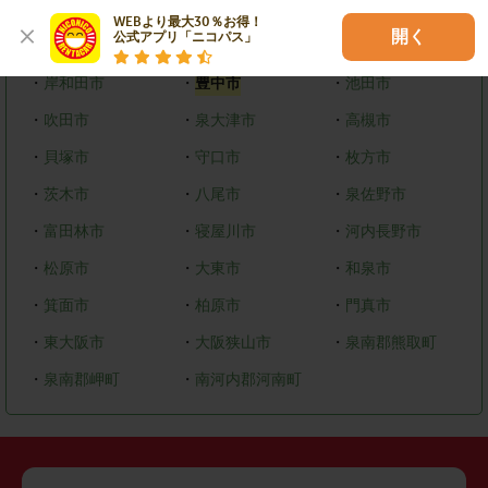
WEBより最大30％お得！

開く
公式アプリ「ニコパス」
その他市区町村
・
岸和田市
・
豊中市
・
池田市
・
吹田市
・
泉大津市
・
高槻市
・
貝塚市
・
守口市
・
枚方市
・
茨木市
・
八尾市
・
泉佐野市
・
富田林市
・
寝屋川市
・
河内長野市
・
松原市
・
大東市
・
和泉市
・
箕面市
・
柏原市
・
門真市
・
東大阪市
・
大阪狭山市
・
泉南郡熊取町
・
泉南郡岬町
・
南河内郡河南町