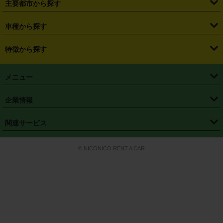
主要都市から探す
・
長野県
・
新潟県
・
富山県
・
石川県
・
福井県
・
大阪府
・
大阪駅
・
難波駅
・
三宮駅
・
京都駅
・
広島駅
・
博多駅
・
成田空港
・
羽田空港
・
兵庫県
・
京都府
・
滋賀県
・
和歌山県
・
奈良県
・
三重県
・
札幌市
・
仙台市
車種から探す
・
熊本駅
・
那覇空港駅
・
中部国際空港セントレア
・
関西国際空港
・
鳥取県
・
島根県
・
岡山県
・
広島県
・
山口県
・
徳島県
・
千葉市
・
さいたま市
・
軽自動車
・
コンパクトカー
・
ステーションワゴン・セダン
特徴から探す
・
大阪国際空港（伊丹空港）
・
神戸空港
・
香川県
・
愛媛県
・
高知県
・
福岡県
・
佐賀県
・
長崎県
・
横浜市
・
川崎市
・
ミニバン・ワンボックス
・
高級ミニバン・ワンボックス
・
SUV
・
岡山空港
・
徳島空港
・
ハイブリッド
・
宅配レンタカー
・
ETCカードレンタル
・
熊本県
・
大分県
・
宮崎県
・
鹿児島県
・
沖縄県
・
相模原市
・
新潟市
メニュー
・
軽トラック・商用バン
・
福岡空港
・
鹿児島空港
・
長期レンタル
・
深夜時間帯レンタル
・
免責補償プラス
・
静岡市
・
浜松市
・
・
トラック・バン
トップページ
・
はじめての方へ
・
ご利用案内
(タウンエースバン、ライトエースバン等)
企業情報
・
那覇空港
・
パーフェクト補償
・
スタッドレスタイヤ
・
直前予約
・
名古屋市
・
京都市
・
・
トラック・バン
ベストレート保証
・
予約から返却まで
・
・
店舗オリジナル
利用シーン別ガイ
(ハイエースバン・キャラバン等)
・
・
ニコパス(アプリ)
会社概要
・
ニュース
・
国際運転免許証
・
フランチャイズ募集
・
営業時間外返却サービス
・
個人情報保護
関連サービス
・
大阪市
・
堺市
ド
・
・
レッカー搬送サービス
カスタマーハラスメントに対する基本方針
・
神戸市
・
岡山市
・
・
車種・料金
カーリースなら「定額ニコノリパック」
・
店舗を探す
・
キャンペーン
© NICONICO RENT A CAR
・
特定商取引法に基づく表記
・
旅行業約款
・
広島市
・
北九州市
・
・
会員特典
超短期カーリースの「ニコリース」
・
選ばれる理由
・
安心・安全への取
り組み
・
福岡市
・
熊本市
・
清潔・快適な車内
・
徹底した車両点検
・
新しいクルマ
空間
・
お客様の声
・
お客様大賞
・
よくある質問