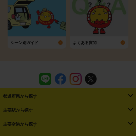
シーン別ガイド
よくある質問
都道府県から探す
・
北海道
・
青森県
・
岩手県
・
宮城県
・
秋田県
・
山形県
主要駅から探す
・
福島県
・
東京都
・
神奈川県
・
埼玉県
・
千葉県
・
茨城県
・
札幌駅
・
仙台駅
・
新宿駅
・
池袋駅
・
渋谷駅
・
東京駅
主要空港から探す
・
栃木県
・
群馬県
・
山梨県
・
愛知県
・
静岡県
・
岐阜県
・
横浜駅
・
川崎駅
・
大宮駅
・
西船橋駅
・
柏駅
・
名古屋駅
・
新千歳空港
・
仙台空港