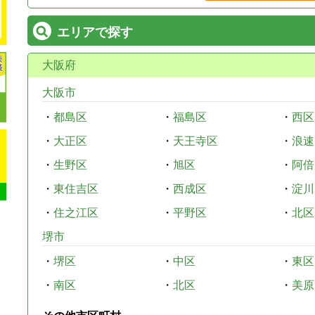
エリアで探す
大阪府
大阪市
・
都島区
・
福島区
・
西区
・
大正区
・
天王寺区
・
浪速
・
生野区
・
旭区
・
阿倍
・
東住吉区
・
西成区
・
淀川
・
住之江区
・
平野区
・
北区
堺市
・
堺区
・
中区
・
東区
・
南区
・
北区
・
美原