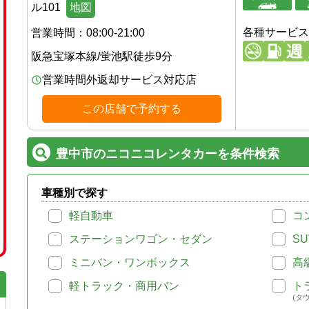
ル101
地図
各種サービス
営業時間：
08:00-21:00
阪急宝塚本線
/
蛍池駅
徒歩
9
分
営業時間外返却サービス対応店
この店舗で予約する
豊中市のニコニコレンタカーを条件検索
車種別で探す
軽自動車
コ
ステーションワゴン・セダン
SU
ミニバン・ワンボックス
高
軽トラック・商用バン
ト
(タ