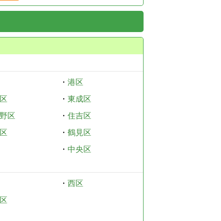
・
港区
区
・
東成区
野区
・
住吉区
区
・
鶴見区
・
中央区
・
西区
区