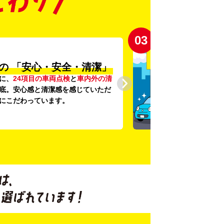
03
の
「安心・安全・清潔」
に、
24項目の車両点検
と
車内外の清
底。安心感と清潔感を感じていただ
にこだわっています。