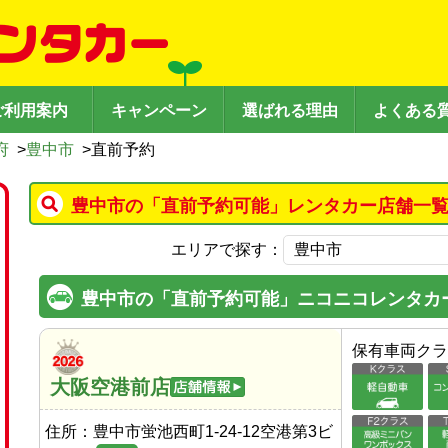
ご利用案内
キャンペーン
選ばれる理由
よくある
府
>
豊中市
>
直前予約
豊中市の「直前予約可能」レンタカー店舗一覧
エリアで探す：
豊中市の「直前予約可能」ニコニコレンタカ
保有車両クラ
大阪空港前店
住所：
豊中市蛍池西町1-24-12空港第3ビ