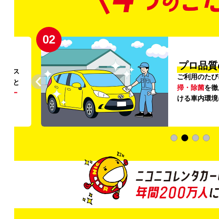
02
円〜
プロ品質
リンス
ご利用のたび
ること
掃・除菌
を徹
う
リー
ける車内環境