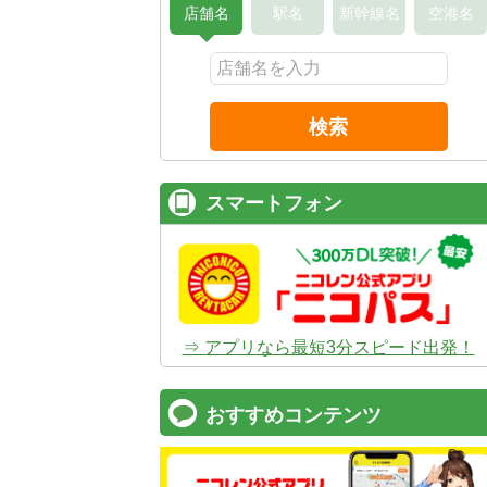
店舗名
駅名
新幹線名
空港名
検索
スマートフォン
⇒ アプリなら最短3分スピード出発！
おすすめコンテンツ