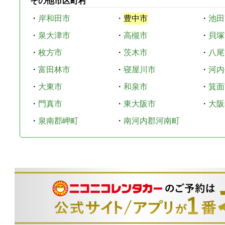
その他市区町村
・
岸和田市
・
豊中市
・
池田
・
泉大津市
・
高槻市
・
貝塚
・
枚方市
・
茨木市
・
八尾
・
富田林市
・
寝屋川市
・
河内
・
大東市
・
和泉市
・
箕面
・
門真市
・
東大阪市
・
大阪
・
泉南郡岬町
・
南河内郡河南町