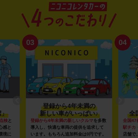
03
04
登録から4年未満の
潔」
新しい車がいっぱい♪
全
点検
と
登録から4年未満の新しいクルマ
を多数
全国47
心感と
導入し、快適な車両の提供を追求して
駅チカ
環境に
います。もちろん追加料金は0円です。
店舗で