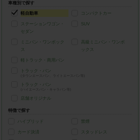
車種別で探す
軽自動車
コンパクトカー
ステーションワゴン・
SUV
セダン
ミニバン・ワンボック
高級ミニバン・ワンボ
ス
ックス
軽トラック・商用バン
トラック・バン
(タウンエースバン、ライトエースバン等)
トラック・バン
(ハイエースバン・キャラバン等)
店舗オリジナル
特徴で探す
ハイブリッド
禁煙
カード決済
スタッドレス