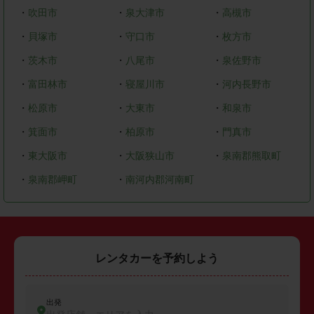
・
吹田市
・
泉大津市
・
高槻市
・
貝塚市
・
守口市
・
枚方市
・
茨木市
・
八尾市
・
泉佐野市
・
富田林市
・
寝屋川市
・
河内長野市
・
松原市
・
大東市
・
和泉市
・
箕面市
・
柏原市
・
門真市
・
東大阪市
・
大阪狭山市
・
泉南郡熊取町
・
泉南郡岬町
・
南河内郡河南町
レンタカーを予約しよう
出発