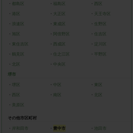
・
都島区
・
福島区
・
西区
・
港区
・
大正区
・
天王寺区
・
浪速区
・
東成区
・
生野区
・
旭区
・
阿倍野区
・
住吉区
・
東住吉区
・
西成区
・
淀川区
・
鶴見区
・
住之江区
・
平野区
・
北区
・
中央区
堺市
・
堺区
・
中区
・
東区
・
西区
・
南区
・
北区
・
美原区
その他市区町村
・
岸和田市
・
豊中市
・
池田市