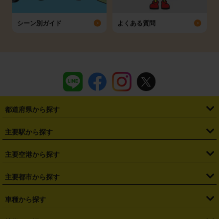
シーン別ガイド
よくある質問
都道府県から探す
・
北海道
・
青森県
・
岩手県
・
宮城県
・
秋田県
・
山形県
主要駅から探す
・
福島県
・
東京都
・
神奈川県
・
埼玉県
・
千葉県
・
茨城県
・
札幌駅
・
仙台駅
・
新宿駅
・
池袋駅
・
渋谷駅
・
東京駅
主要空港から探す
・
栃木県
・
群馬県
・
山梨県
・
愛知県
・
静岡県
・
岐阜県
・
横浜駅
・
川崎駅
・
大宮駅
・
西船橋駅
・
柏駅
・
名古屋駅
・
新千歳空港
・
仙台空港
主要都市から探す
・
長野県
・
新潟県
・
富山県
・
石川県
・
福井県
・
大阪府
・
大阪駅
・
難波駅
・
三宮駅
・
京都駅
・
広島駅
・
博多駅
・
成田空港
・
羽田空港
・
兵庫県
・
京都府
・
滋賀県
・
和歌山県
・
奈良県
・
三重県
・
札幌市
・
仙台市
車種から探す
・
熊本駅
・
那覇空港駅
・
中部国際空港セントレア
・
関西国際空港
・
鳥取県
・
島根県
・
岡山県
・
広島県
・
山口県
・
徳島県
・
千葉市
・
さいたま市
・
軽自動車
・
コンパクトカー
・
ステーションワゴン・セダン