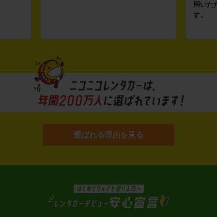
用いた
す。
選ばれる理由を見る