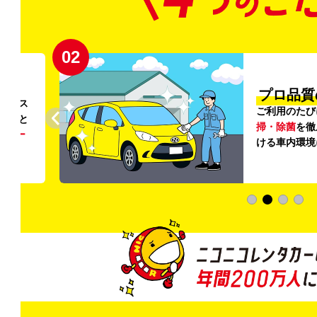
02
円〜
プロ品質
リンス
ご利用のたび
ること
掃・除菌
を徹
う
リー
ける車内環境