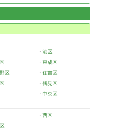
・
港区
区
・
東成区
野区
・
住吉区
区
・
鶴見区
・
中央区
・
西区
区