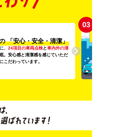
03
の
「安心・安全・清潔」
に、
24項目の車両点検
と
車内外の清
底。安心感と清潔感を感じていただ
にこだわっています。