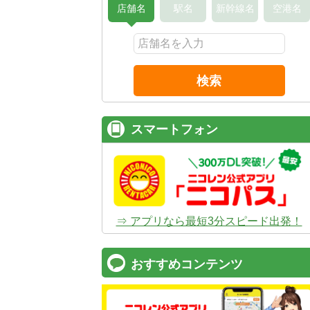
店舗名
駅名
新幹線名
空港名
検索
スマートフォン
⇒ アプリなら最短3分スピード出発！
おすすめコンテンツ