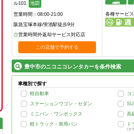
ル101
地図
各種サービス
営業時間：
08:00-21:00
阪急宝塚本線
/
蛍池駅
徒歩
9
分
営業時間外返却サービス対応店
この店舗で予約する
豊中市のニコニコレンタカーを条件検索
車種別で探す
軽自動車
コ
ステーションワゴン・セダン
SU
ミニバン・ワンボックス
高
軽トラック・商用バン
ト
(タ