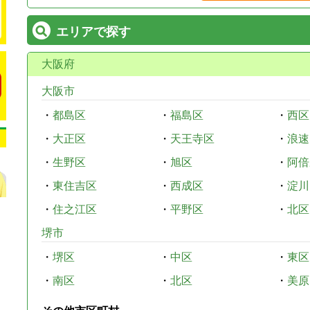
エリアで探す
大阪府
大阪市
・
都島区
・
福島区
・
西区
・
大正区
・
天王寺区
・
浪速
・
生野区
・
旭区
・
阿倍
・
東住吉区
・
西成区
・
淀川
・
住之江区
・
平野区
・
北区
堺市
・
堺区
・
中区
・
東区
・
南区
・
北区
・
美原