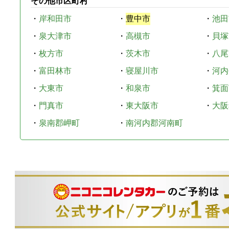
その他市区町村
・
岸和田市
・
豊中市
・
池田
・
泉大津市
・
高槻市
・
貝塚
・
枚方市
・
茨木市
・
八尾
・
富田林市
・
寝屋川市
・
河内
・
大東市
・
和泉市
・
箕面
・
門真市
・
東大阪市
・
大阪
・
泉南郡岬町
・
南河内郡河南町