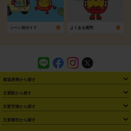
シーン別ガイド
よくある質問
都道府県から探す
・
北海道
・
青森県
・
岩手県
・
宮城県
・
秋田県
・
山形県
主要駅から探す
・
福島県
・
東京都
・
神奈川県
・
埼玉県
・
千葉県
・
茨城県
・
札幌駅
・
仙台駅
・
新宿駅
・
池袋駅
・
渋谷駅
・
東京駅
主要空港から探す
・
栃木県
・
群馬県
・
山梨県
・
愛知県
・
静岡県
・
岐阜県
・
横浜駅
・
川崎駅
・
大宮駅
・
西船橋駅
・
柏駅
・
名古屋駅
・
新千歳空港
・
仙台空港
主要都市から探す
・
長野県
・
新潟県
・
富山県
・
石川県
・
福井県
・
大阪府
・
大阪駅
・
難波駅
・
三宮駅
・
京都駅
・
広島駅
・
博多駅
・
成田空港
・
羽田空港
・
兵庫県
・
京都府
・
滋賀県
・
和歌山県
・
奈良県
・
三重県
・
札幌市
・
仙台市