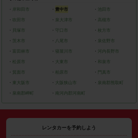
・
岸和田市
・
豊中市
・
池田市
・
吹田市
・
泉大津市
・
高槻市
・
貝塚市
・
守口市
・
枚方市
・
茨木市
・
八尾市
・
泉佐野市
・
富田林市
・
寝屋川市
・
河内長野市
・
松原市
・
大東市
・
和泉市
・
箕面市
・
柏原市
・
門真市
・
東大阪市
・
大阪狭山市
・
泉南郡熊取町
・
泉南郡岬町
・
南河内郡河南町
レンタカーを予約しよう