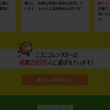
心感と
導入し、快適な車両の提供を追求して
駅チカ
環境に
います。もちろん追加料金は0円です。
店舗で
用いた
す。
選ばれる理由を見る