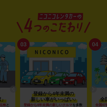
03
04
登録から4年未満の
潔」
新しい車がいっぱい♪
全
点検
と
登録から4年未満の新しいクルマ
を多数
全国47