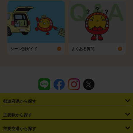
シーン別ガイド
よくある質問
都道府県から探す
・
北海道
・
青森県
・
岩手県
・
宮城県
・
秋田県
・
山形県
主要駅から探す
・
福島県
・
東京都
・
神奈川県
・
埼玉県
・
千葉県
・
茨城県
・
札幌駅
・
仙台駅
・
新宿駅
・
池袋駅
・
渋谷駅
・
東京駅
主要空港から探す
・
栃木県
・
群馬県
・
山梨県
・
愛知県
・
静岡県
・
岐阜県