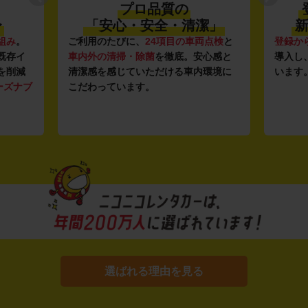
プロ品質の
〜
「安心・安全・清潔」
新
組み
。
ご利用のたびに、
24項目の車両点検
と
登録か
既存イ
車内外の清掃・除菌
を徹底。安心感と
導入し
を削減
清潔感を感じていただける車内環境に
います
ーズナブ
こだわっています。
選ばれる理由を見る