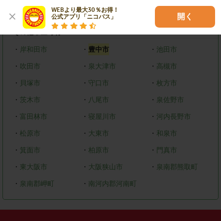
WEBより最大30％お得！

・
美原区
開く
公式アプリ「ニコパス」
その他市区町村
・
岸和田市
・
豊中市
・
池田市
・
吹田市
・
泉大津市
・
高槻市
・
貝塚市
・
守口市
・
枚方市
・
茨木市
・
八尾市
・
泉佐野市
・
富田林市
・
寝屋川市
・
河内長野市
・
松原市
・
大東市
・
和泉市
・
箕面市
・
柏原市
・
門真市
・
東大阪市
・
大阪狭山市
・
泉南郡熊取町
・
泉南郡岬町
・
南河内郡河南町