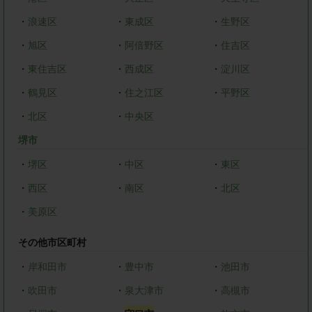
・
浪速区
・
東成区
・
生野区
・
旭区
・
阿倍野区
・
住吉区
・
東住吉区
・
西成区
・
淀川区
・
鶴見区
・
住之江区
・
平野区
・
北区
・
中央区
堺市
・
堺区
・
中区
・
東区
・
西区
・
南区
・
北区
・
美原区
その他市区町村
・
岸和田市
・
豊中市
・
池田市
・
吹田市
・
泉大津市
・
高槻市