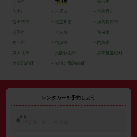
・
貝塚市
・
守口市
・
枚方市
・
茨木市
・
八尾市
・
泉佐野市
・
富田林市
・
寝屋川市
・
河内長野市
・
松原市
・
大東市
・
和泉市
・
箕面市
・
柏原市
・
門真市
・
東大阪市
・
大阪狭山市
・
泉南郡熊取町
・
泉南郡岬町
・
南河内郡河南町
レンタカーを予約しよう
出発
出発店舗、エリアを入力