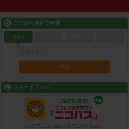
こだわり条件で検索
店舗名
駅名
新幹線名
空港名
検索
スマートフォン
⇒ アプリなら最短3分スピード出発！