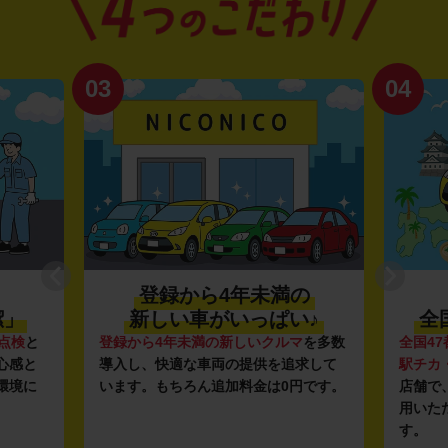
03
04
登録から4年未満の
潔」
新しい車がいっぱい♪
全
点検
と
登録から4年未満の新しいクルマ
を多数
全国47
心感と
導入し、快適な車両の提供を追求して
駅チカ
環境に
います。もちろん追加料金は0円です。
店舗で
用いた
す。