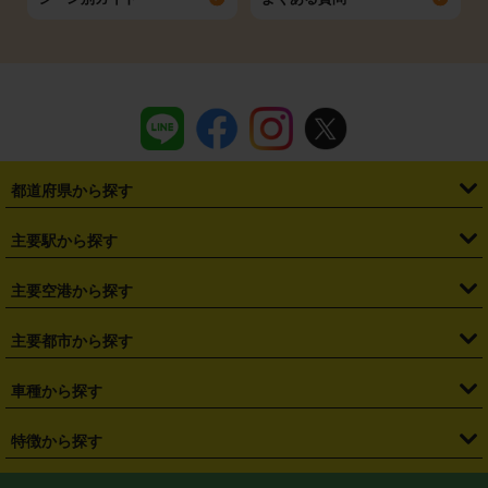
都道府県から探す
・
北海道
・
青森県
・
岩手県
・
宮城県
・
秋田県
・
山形県
主要駅から探す
・
福島県
・
東京都
・
神奈川県
・
埼玉県
・
千葉県
・
茨城県
・
札幌駅
・
仙台駅
・
新宿駅
・
池袋駅
・
渋谷駅
・
東京駅
主要空港から探す
・
栃木県
・
群馬県
・
山梨県
・
愛知県
・
静岡県
・
岐阜県
・
横浜駅
・
川崎駅
・
大宮駅
・
西船橋駅
・
柏駅
・
名古屋駅
・
新千歳空港
・
仙台空港
主要都市から探す
・
長野県
・
新潟県
・
富山県
・
石川県
・
福井県
・
大阪府
・
大阪駅
・
難波駅
・
三宮駅
・
京都駅
・
広島駅
・
博多駅
・
成田空港
・
羽田空港
・
兵庫県
・
京都府
・
滋賀県
・
和歌山県
・
奈良県
・
三重県
・
札幌市
・
仙台市
車種から探す
・
熊本駅
・
那覇空港駅
・
中部国際空港セントレア
・
関西国際空港
・
鳥取県
・
島根県
・
岡山県
・
広島県
・
山口県
・
徳島県
・
千葉市
・
さいたま市
・
軽自動車
・
コンパクトカー
・
ステーションワゴン・セダン
特徴から探す
・
大阪国際空港（伊丹空港）
・
神戸空港
・
香川県
・
愛媛県
・
高知県
・
福岡県
・
佐賀県
・
長崎県
・
横浜市
・
川崎市
・
ミニバン・ワンボックス
・
高級ミニバン・ワンボックス
・
SUV
・
岡山空港
・
徳島空港
・
ハイブリッド
・
宅配レンタカー
・
ETCカードレンタル