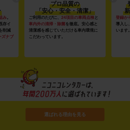
プロ品質の
〜
「安心・安全・清潔」
新
組み
。
ご利用のたびに、
24項目の車両点検
と
登録か
既存イ
車内外の清掃・除菌
を徹底。安心感と
導入し
を削減
清潔感を感じていただける車内環境に
います
ーズナブ
こだわっています。
選ばれる理由を見る