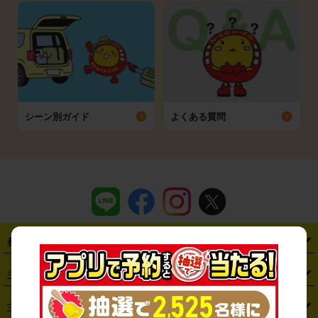
シーン別ガイド
よくある質問
都道府県から探す
・
北海道
・
青森県
・
岩手県
・
宮城県
・
秋田県
・
山形県
主要駅から探す
・
福島県
・
東京都
・
神奈川県
・
埼玉県
・
千葉県
・
茨城県
・
札幌駅
・
仙台駅
・
新宿駅
・
池袋駅
・
渋谷駅
・
東京駅
主要空港から探す
・
栃木県
・
群馬県
・
山梨県
・
愛知県
・
静岡県
・
岐阜県