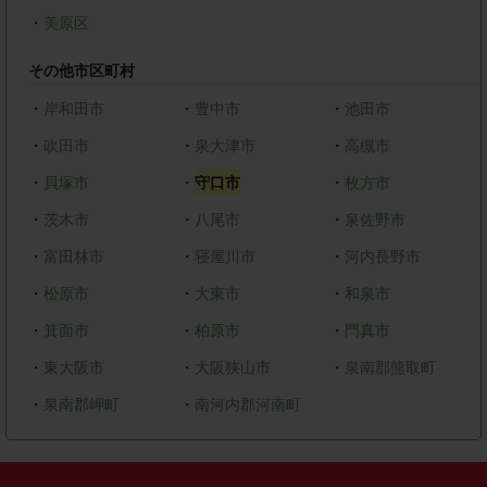
・
美原区
その他市区町村
・
岸和田市
・
豊中市
・
池田市
・
吹田市
・
泉大津市
・
高槻市
・
貝塚市
・
守口市
・
枚方市
・
茨木市
・
八尾市
・
泉佐野市
・
富田林市
・
寝屋川市
・
河内長野市
・
松原市
・
大東市
・
和泉市
・
箕面市
・
柏原市
・
門真市
・
東大阪市
・
大阪狭山市
・
泉南郡熊取町
・
泉南郡岬町
・
南河内郡河南町