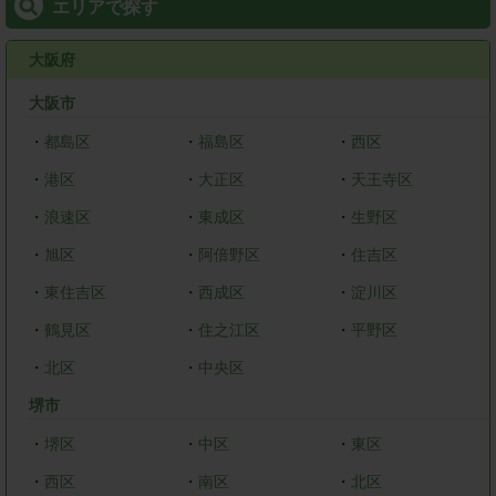
エリアで探す
大阪府
大阪市
・
都島区
・
福島区
・
西区
・
港区
・
大正区
・
天王寺区
・
浪速区
・
東成区
・
生野区
・
旭区
・
阿倍野区
・
住吉区
・
東住吉区
・
西成区
・
淀川区
・
鶴見区
・
住之江区
・
平野区
・
北区
・
中央区
堺市
・
堺区
・
中区
・
東区
・
西区
・
南区
・
北区