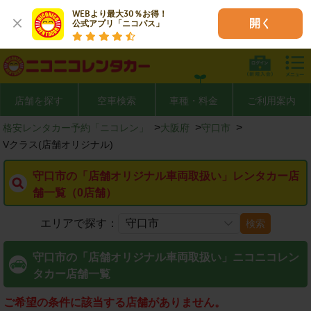
WEBより最大30％お得！

開く
公式アプリ「ニコパス」
店舗を探す
空車検索
車種・料金
ご利用案内
>
>
>
格安レンタカー予約「ニコレン」
大阪府
守口市
Vクラス(店舗オリジナル)
守口市の「店舗オリジナル車両取扱い」レンタカー店
舗一覧（0店舗）
エリアで探す：
検索
守口市の「店舗オリジナル車両取扱い」ニコニコレン
タカー店舗一覧
ご希望の条件に該当する店舗がありません。