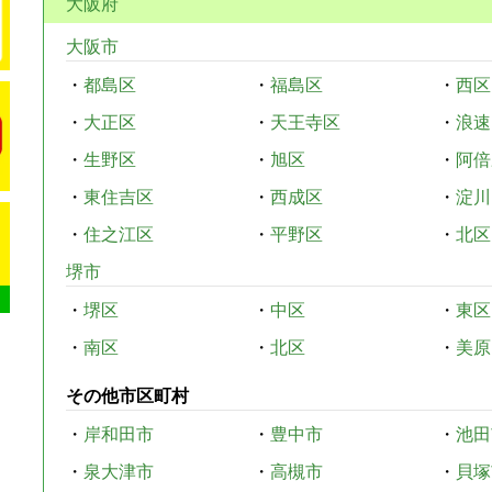
大阪府
大阪市
・
都島区
・
福島区
・
西区
・
大正区
・
天王寺区
・
浪速
・
生野区
・
旭区
・
阿倍
・
東住吉区
・
西成区
・
淀川
・
住之江区
・
平野区
・
北区
堺市
・
堺区
・
中区
・
東区
・
南区
・
北区
・
美原
その他市区町村
・
岸和田市
・
豊中市
・
池田
・
泉大津市
・
高槻市
・
貝塚