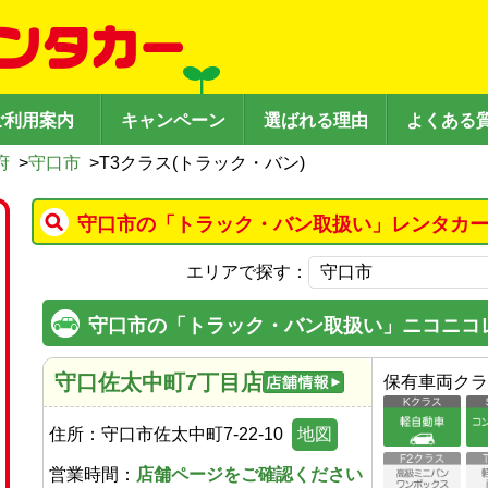
ご利用案内
キャンペーン
選ばれる理由
よくある
府
>
守口市
>
T3クラス(トラック・バン)
守口市の「トラック・バン取扱い」レンタカー
エリアで探す：
守口市の「トラック・バン取扱い」ニコニコ
守口佐太中町7丁目店
保有車両クラ
住所：
守口市佐太中町7-22-10
地図
営業時間：
店舗ページをご確認ください