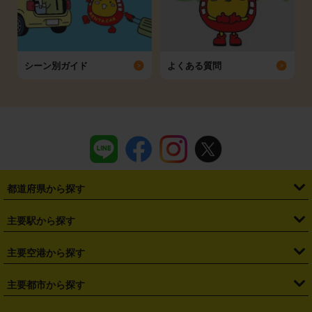
シーン別ガイド
よくある質問
都道府県から探す
・
北海道
・
青森県
・
岩手県
・
宮城県
・
秋田県
・
山形県
主要駅から探す
・
福島県
・
東京都
・
神奈川県
・
埼玉県
・
千葉県
・
茨城県
・
札幌駅
・
仙台駅
・
新宿駅
・
池袋駅
・
渋谷駅
・
東京駅
主要空港から探す
・
栃木県
・
群馬県
・
山梨県
・
愛知県
・
静岡県
・
岐阜県
・
横浜駅
・
川崎駅
・
大宮駅
・
西船橋駅
・
柏駅
・
名古屋駅
・
新千歳空港
・
仙台空港
主要都市から探す
・
長野県
・
新潟県
・
富山県
・
石川県
・
福井県
・
大阪府
・
大阪駅
・
難波駅
・
三宮駅
・
京都駅
・
広島駅
・
博多駅
・
成田空港
・
羽田空港
・
兵庫県
・
京都府
・
滋賀県
・
和歌山県
・
奈良県
・
三重県
・
札幌市
・
仙台市