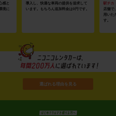
心感と
導入し、快適な車両の提供を追求して
駅チカ
環境に
います。もちろん追加料金は0円です。
店舗で
用いた
す。
選ばれる理由を見る