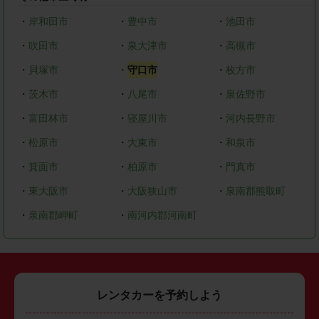
・
岸和田市
・
豊中市
・
池田市
・
吹田市
・
泉大津市
・
高槻市
・
貝塚市
・
守口市
・
枚方市
・
茨木市
・
八尾市
・
泉佐野市
・
富田林市
・
寝屋川市
・
河内長野市
・
松原市
・
大東市
・
和泉市
・
箕面市
・
柏原市
・
門真市
・
東大阪市
・
大阪狭山市
・
泉南郡熊取町
・
泉南郡岬町
・
南河内郡河南町
レンタカーを予約しよう