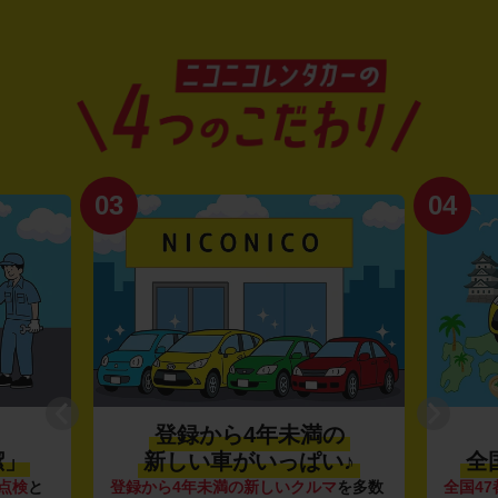
03
04
登録から4年未満の
潔」
新しい車がいっぱい♪
全
点検
と
登録から4年未満の新しいクルマ
を多数
全国47