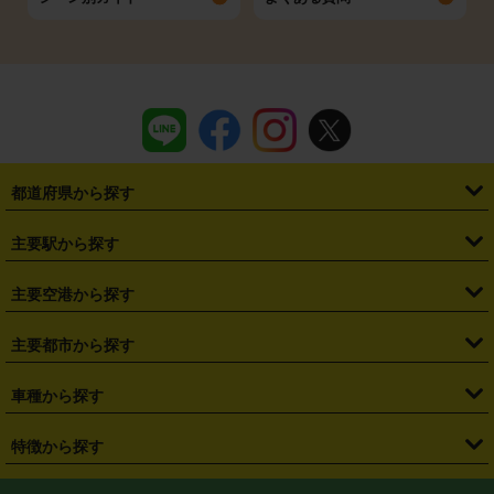
都道府県から探す
・
北海道
・
青森県
・
岩手県
・
宮城県
・
秋田県
・
山形県
主要駅から探す
・
福島県
・
東京都
・
神奈川県
・
埼玉県
・
千葉県
・
茨城県
・
札幌駅
・
仙台駅
・
新宿駅
・
池袋駅
・
渋谷駅
・
東京駅
主要空港から探す
・
栃木県
・
群馬県
・
山梨県
・
愛知県
・
静岡県
・
岐阜県
・
横浜駅
・
川崎駅
・
大宮駅
・
西船橋駅
・
柏駅
・
名古屋駅
・
新千歳空港
・
仙台空港
主要都市から探す
・
長野県
・
新潟県
・
富山県
・
石川県
・
福井県
・
大阪府
・
大阪駅
・
難波駅
・
三宮駅
・
京都駅
・
広島駅
・
博多駅
・
成田空港
・
羽田空港
・
兵庫県
・
京都府
・
滋賀県
・
和歌山県
・
奈良県
・
三重県
・
札幌市
・
仙台市
車種から探す
・
熊本駅
・
那覇空港駅
・
中部国際空港セントレア
・
関西国際空港
・
鳥取県
・
島根県
・
岡山県
・
広島県
・
山口県
・
徳島県
・
千葉市
・
さいたま市
・
軽自動車
・
コンパクトカー
・
ステーションワゴン・セダン
特徴から探す
・
大阪国際空港（伊丹空港）
・
神戸空港
・
香川県
・
愛媛県
・
高知県
・
福岡県
・
佐賀県
・
長崎県
・
横浜市
・
川崎市
・
ミニバン・ワンボックス
・
高級ミニバン・ワンボックス
・
SUV
・
岡山空港
・
徳島空港
・
ハイブリッド
・
宅配レンタカー
・
ETCカードレンタル