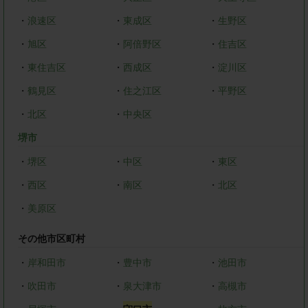
・
浪速区
・
東成区
・
生野区
・
旭区
・
阿倍野区
・
住吉区
・
東住吉区
・
西成区
・
淀川区
・
鶴見区
・
住之江区
・
平野区
・
北区
・
中央区
堺市
・
堺区
・
中区
・
東区
・
西区
・
南区
・
北区
・
美原区
その他市区町村
・
岸和田市
・
豊中市
・
池田市
・
吹田市
・
泉大津市
・
高槻市