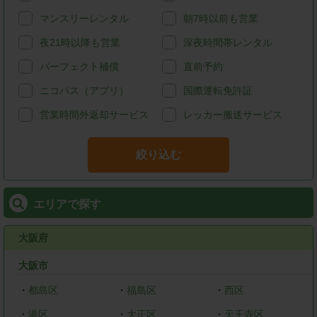
マンスリーレンタル
朝7時以前も営業
夜21時以降も営業
深夜時間帯レンタル
パーフェクト補償
直前予約
ニコパス（アプリ）
国際運転免許証
営業時間外返却サービス
レッカー搬送サービス
絞り込む
エリアで探す
大阪府
大阪市
・
都島区
・
福島区
・
西区
・
港区
・
大正区
・
天王寺区