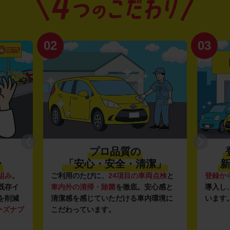
02
03
プロ品質の
〜
「安心・安全・清潔」
新
組み
。
ご利用のたびに、
24項目の車両点検
と
登録か
既存イ
車内外の清掃・除菌
を徹底。安心感と
導入し
を削減
清潔感を感じていただける車内環境に
います
ーズナブ
こだわっています。