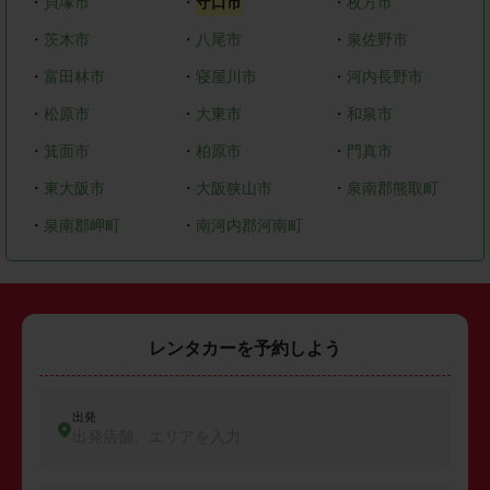
・
貝塚市
・
守口市
・
枚方市
・
茨木市
・
八尾市
・
泉佐野市
・
富田林市
・
寝屋川市
・
河内長野市
・
松原市
・
大東市
・
和泉市
・
箕面市
・
柏原市
・
門真市
・
東大阪市
・
大阪狭山市
・
泉南郡熊取町
・
泉南郡岬町
・
南河内郡河南町
レンタカーを予約しよう
出発
出発店舗、エリアを入力