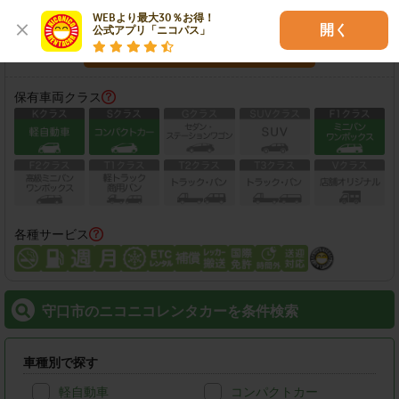
営業時間：
08:00-20:00
WEBより最大30％お得！

開く
公式アプリ「ニコパス」
この店舗で予約する
保有車両クラス
各種サービス
守口市のニコニコレンタカーを条件検索
車種別で探す
軽自動車
コンパクトカー