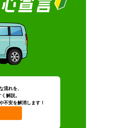
な流れを、
すく解説。
や不安を解消します！