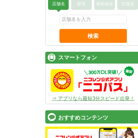
店舗名
駅名
新幹線名
空港名
検索
スマートフォン
⇒ アプリなら最短3分スピード出発！
おすすめコンテンツ