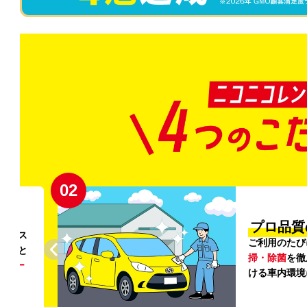
02
円〜
プロ品質
リンス
ご利用のたび
ること
掃・除菌
を徹
う
リー
ける車内環境