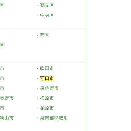
区
・
鶴見区
・
中央区
・
西区
区
市
・
吹田市
市
・
守口市
市
・
泉佐野市
長野市
・
松原市
市
・
柏原市
狭山市
・
泉南郡熊取町