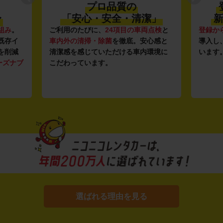
プロ品質の
〜
「安心・安全・清潔」
新
組み
。
ご利用のたびに、
24項目の車両点検
と
登録か
既存イ
車内外の清掃・除菌
を徹底。安心感と
導入し
を削減
清潔感を感じていただける車内環境に
います
ーズナブ
こだわっています。
選ばれる理由を見る