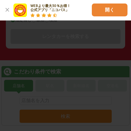
WEBより最大30％お得！

開く
公式アプリ「ニコパス」
禁煙/喫煙
指定無し
禁煙
喫煙
レンタカーを検索する
こだわり条件で検索
店舗名
駅名
新幹線名
空港名
検索