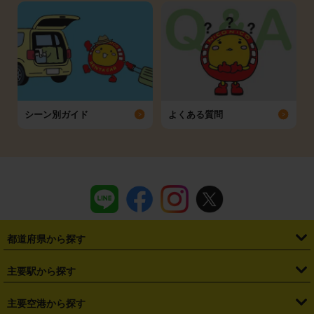
シーン別ガイド
よくある質問
都道府県から探す
・
北海道
・
青森県
・
岩手県
・
宮城県
・
秋田県
・
山形県
主要駅から探す
・
福島県
・
東京都
・
神奈川県
・
埼玉県
・
千葉県
・
茨城県
・
札幌駅
・
仙台駅
・
新宿駅
・
池袋駅
・
渋谷駅
・
東京駅
主要空港から探す
・
栃木県
・
群馬県
・
山梨県
・
愛知県
・
静岡県
・
岐阜県