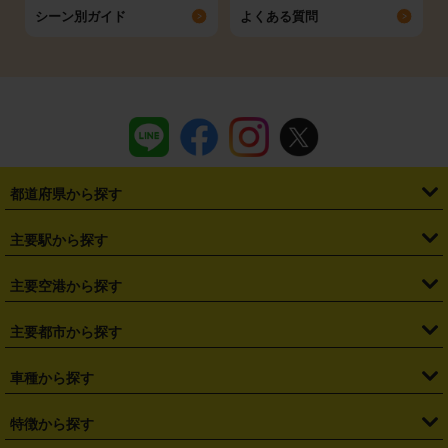
シーン別ガイド
よくある質問
都道府県から探す
・
北海道
・
青森県
・
岩手県
・
宮城県
・
秋田県
・
山形県
主要駅から探す
・
福島県
・
東京都
・
神奈川県
・
埼玉県
・
千葉県
・
茨城県
・
札幌駅
・
仙台駅
・
新宿駅
・
池袋駅
・
渋谷駅
・
東京駅
主要空港から探す
・
栃木県
・
群馬県
・
山梨県
・
愛知県
・
静岡県
・
岐阜県
・
横浜駅
・
川崎駅
・
大宮駅
・
西船橋駅
・
柏駅
・
名古屋駅
・
新千歳空港
・
仙台空港
主要都市から探す
・
長野県
・
新潟県
・
富山県
・
石川県
・
福井県
・
大阪府
・
大阪駅
・
難波駅
・
三宮駅
・
京都駅
・
広島駅
・
博多駅
・
成田空港
・
羽田空港
・
兵庫県
・
京都府
・
滋賀県
・
和歌山県
・
奈良県
・
三重県
・
札幌市
・
仙台市
車種から探す
・
熊本駅
・
那覇空港駅
・
中部国際空港セントレア
・
関西国際空港
・
鳥取県
・
島根県
・
岡山県
・
広島県
・
山口県
・
徳島県
・
千葉市
・
さいたま市
・
軽自動車
・
コンパクトカー
・
ステーションワゴン・セダン
特徴から探す
・
大阪国際空港（伊丹空港）
・
神戸空港
・
香川県
・
愛媛県
・
高知県
・
福岡県
・
佐賀県
・
長崎県
・
横浜市
・
川崎市
・
ミニバン・ワンボックス
・
高級ミニバン・ワンボックス
・
SUV