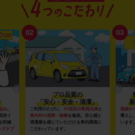
02
03
プロ品質の
〜
「安心・安全・清潔」
新
組み
。
ご利用のたびに、
24項目の車両点検
と
登録か
既存イ
車内外の清掃・除菌
を徹底。安心感と
導入し
を削減
清潔感を感じていただける車内環境に
います
ーズナブ
こだわっています。