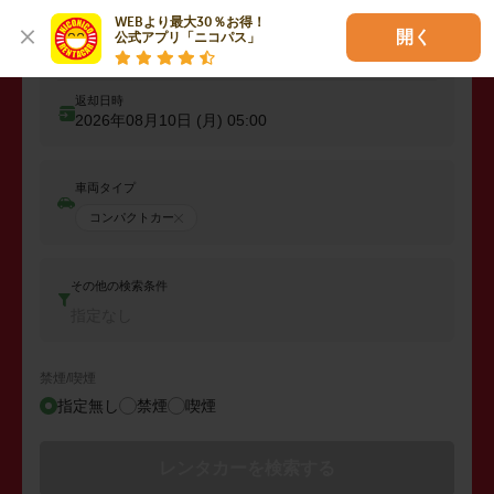
WEBより最大30％お得！

出発日時
開く
公式アプリ「ニコパス」
2026年08月09日 (日)
05:00
返却日時
2026年08月10日 (月)
05:00
車両タイプ
コンパクトカー
その他の検索条件
指定なし
禁煙/喫煙
指定無し
禁煙
喫煙
レンタカーを検索する