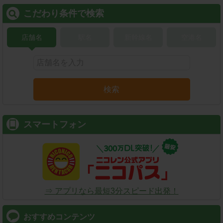
こだわり条件で検索
店舗名
駅名
新幹線名
空港名
検索
スマートフォン
⇒ アプリなら最短3分スピード出発！
おすすめコンテンツ