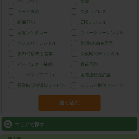
ハイブリッド
禁煙
カード決済
スタッドレス
給油可能
ETCレンタル
宅配レンタカー
ウィークリーレンタル
マンスリーレンタル
朝7時以前も営業
夜21時以降も営業
深夜時間帯レンタル
パーフェクト補償
直前予約
ニコパス（アプリ）
国際運転免許証
営業時間外返却サービス
レッカー搬送サービス
絞り込む
エリアで探す