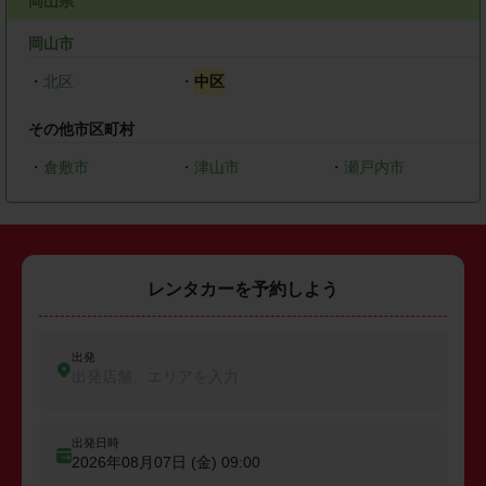
岡山県
岡山市
・
北区
・
中区
その他市区町村
・
倉敷市
・
津山市
・
瀬戸内市
レンタカーを予約しよう
出発
出発店舗、エリアを入力
出発日時
2026年08月07日 (金)
09:00