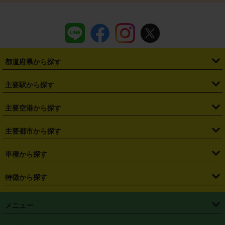
都道府県から探す
・
北海道
・
青森県
・
岩手県
・
宮城県
・
秋田県
・
山形県
主要駅から探す
・
福島県
・
東京都
・
神奈川県
・
埼玉県
・
千葉県
・
茨城県
・
札幌駅
・
仙台駅
・
新宿駅
・
池袋駅
・
渋谷駅
・
東京駅
主要空港から探す
・
栃木県
・
群馬県
・
山梨県
・
愛知県
・
静岡県
・
岐阜県
・
横浜駅
・
川崎駅
・
大宮駅
・
西船橋駅
・
柏駅
・
名古屋駅
・
新千歳空港
・
仙台空港
主要都市から探す
・
長野県
・
新潟県
・
富山県
・
石川県
・
福井県
・
大阪府
・
大阪駅
・
難波駅
・
三宮駅
・
京都駅
・
広島駅
・
博多駅
・
成田空港
・
羽田空港
・
兵庫県
・
京都府
・
滋賀県
・
和歌山県
・
奈良県
・
三重県
・
札幌市
・
仙台市
車種から探す
・
熊本駅
・
那覇空港駅
・
中部国際空港セントレア
・
関西国際空港
・
鳥取県
・
島根県
・
岡山県
・
広島県
・
山口県
・
徳島県
・
千葉市
・
さいたま市
・
軽自動車
・
コンパクトカー
・
ステーションワゴン・セダン
特徴から探す
・
大阪国際空港（伊丹空港）
・
神戸空港
・
香川県
・
愛媛県
・
高知県
・
福岡県
・
佐賀県
・
長崎県
・
横浜市
・
川崎市
・
ミニバン・ワンボックス
・
高級ミニバン・ワンボックス
・
SUV
・
岡山空港
・
徳島空港
・
ハイブリッド
・
宅配レンタカー
・
ETCカードレンタル
・
熊本県
・
大分県
・
宮崎県
・
鹿児島県
・
沖縄県
・
相模原市
・
新潟市
メニュー
・
軽トラック・商用バン
・
福岡空港
・
鹿児島空港
・
長期レンタル
・
深夜時間帯レンタル
・
免責補償プラス
・
静岡市
・
浜松市
・
・
トラック・バン
トップページ
・
はじめての方へ
・
ご利用案内
(タウンエースバン、ライトエースバン等)