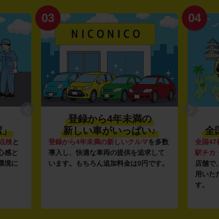
03
04
登録から4年未満の
潔」
新しい車がいっぱい♪
全
点検
と
登録から4年未満の新しいクルマ
を多数
全国47
心感と
導入し、快適な車両の提供を追求して
駅チカ
環境に
います。もちろん追加料金は0円です。
店舗で
用いた
す。