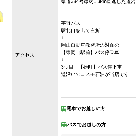
県道384号線約1.3km直進した道沿
宇野バス：

駅北口を出て左折

↓

岡山自動車教習所の対面の

【東岡山駅前】バス停乗車

アクセス
↓

3つ目　【雄町】バス停下車

道沿いのコスモ石油が当店です

電車で
お越しの方
JR山陽本線(姫路～岡山)/東
バスで
お越しの方