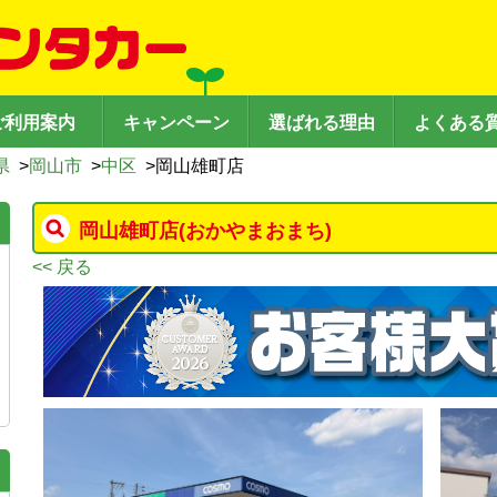
ご利用案内
キャンペーン
選ばれる理由
よくある
県
>
岡山市
>
中区
>
岡山雄町店
岡山雄町店
(おかやまおまち)
<< 戻る