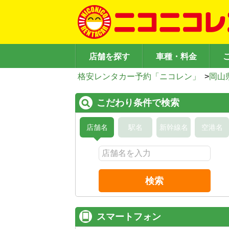
店舗を探す
車種・料金
格安レンタカー予約「ニコレン」
>
岡山
こだわり条件で検索
店舗名
駅名
新幹線名
空港名
検索
スマートフォン