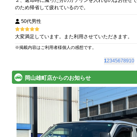
２、返却時に減った分のガソリンを入れるのはお任せ
のため帰省して疲れているので。
50代男性
大変満足しています。また利用させていただきます。
※
掲載内容はご利用者様個人の感想です。
1
2
3
4
5
6
7
8
9
10
岡山雄町店からのお知らせ