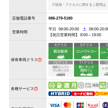
徒歩15分
送迎・アクセスに関するご質問は
「雄町」 バス停下車（徒歩
宇野バス
主な系統
北口を出て左折。県道384号
店舗電話番号
086-279-5180
モ石油が当店です。
宇野バス：

東岡山駅北口を出て左折

平日
08:00
-
20:00
土
08:00-20:0
営業時間
↓

【祝日営業時間】 8:00～19:00
岡山自動車教習所の対面の

【東岡山駅前】バス停乗車

↓

3つ目　【雄町】バス停下車

保有車両クラス
道沿いのコスモ石油が当店
各種サービス