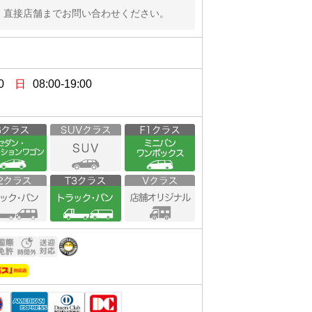
、直接店舗までお問い合わせください。
5分）
線を約1.3km直進した道沿いのコス
0
日
08:00-19:00
です