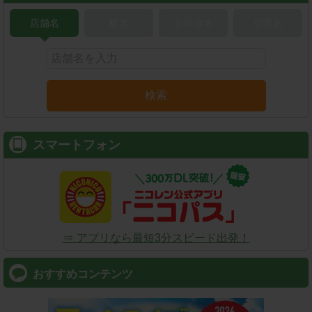
店舗名
駅名
新幹線名
空港名
検索
スマートフォン
⇒ アプリなら最短3分スピード出発！
おすすめコンテンツ