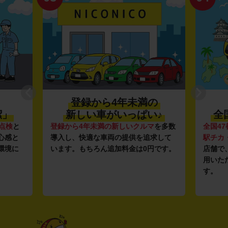
登録から4年未満の
潔」
新しい車がいっぱい♪
全
点検
と
登録から4年未満の新しいクルマ
を多数
全国47
心感と
導入し、快適な車両の提供を追求して
駅チカ
環境に
います。もちろん追加料金は0円です。
店舗で
用いた
す。