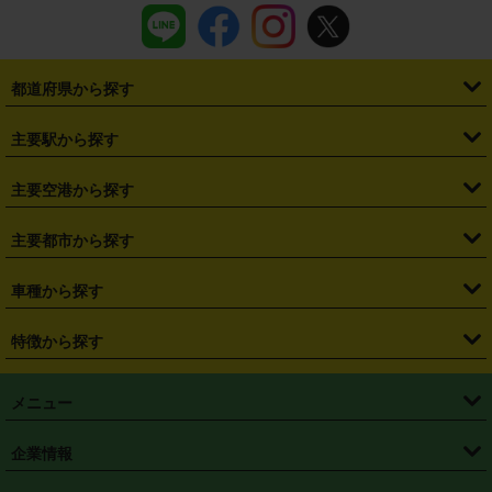
都道府県から探す
・
北海道
・
青森県
・
岩手県
・
宮城県
・
秋田県
・
山形県
主要駅から探す
・
福島県
・
東京都
・
神奈川県
・
埼玉県
・
千葉県
・
茨城県
・
札幌駅
・
仙台駅
・
新宿駅
・
池袋駅
・
渋谷駅
・
東京駅
主要空港から探す
・
栃木県
・
群馬県
・
山梨県
・
愛知県
・
静岡県
・
岐阜県
・
横浜駅
・
川崎駅
・
大宮駅
・
西船橋駅
・
柏駅
・
名古屋駅
・
新千歳空港
・
仙台空港
主要都市から探す
・
長野県
・
新潟県
・
富山県
・
石川県
・
福井県
・
大阪府
・
大阪駅
・
難波駅
・
三宮駅
・
京都駅
・
広島駅
・
博多駅
・
成田空港
・
羽田空港
・
兵庫県
・
京都府
・
滋賀県
・
和歌山県
・
奈良県
・
三重県
・
札幌市
・
仙台市
車種から探す
・
熊本駅
・
那覇空港駅
・
中部国際空港セントレア
・
関西国際空港
・
鳥取県
・
島根県
・
岡山県
・
広島県
・
山口県
・
徳島県
・
千葉市
・
さいたま市
・
軽自動車
・
コンパクトカー
・
ステーションワゴン・セダン
特徴から探す
・
大阪国際空港（伊丹空港）
・
神戸空港
・
香川県
・
愛媛県
・
高知県
・
福岡県
・
佐賀県
・
長崎県
・
横浜市
・
川崎市
・
ミニバン・ワンボックス
・
高級ミニバン・ワンボックス
・
SUV
・
岡山空港
・
徳島空港
・
ハイブリッド
・
宅配レンタカー
・
ETCカードレンタル
・
熊本県
・
大分県
・
宮崎県
・
鹿児島県
・
沖縄県
・
相模原市
・
新潟市
メニュー
・
軽トラック・商用バン
・
福岡空港
・
鹿児島空港
・
長期レンタル
・
深夜時間帯レンタル
・
免責補償プラス
・
静岡市
・
浜松市
・
・
トラック・バン
トップページ
・
はじめての方へ
・
ご利用案内
(タウンエースバン、ライトエースバン等)
企業情報
・
那覇空港
・
パーフェクト補償
・
スタッドレスタイヤ
・
直前予約
・
名古屋市
・
京都市
・
・
トラック・バン
ベストレート保証
・
予約から返却まで
・
・
店舗オリジナル
利用シーン別ガイ
(ハイエースバン・キャラバン等)