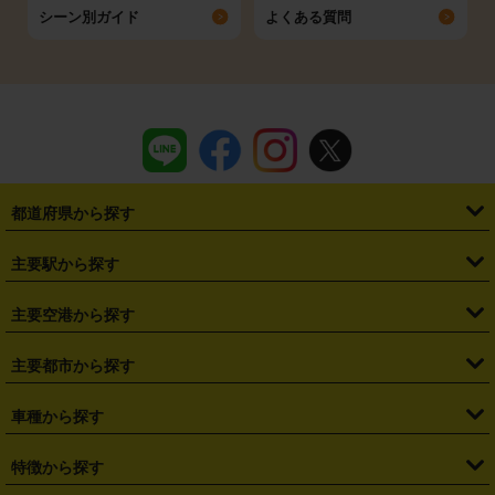
シーン別ガイド
よくある質問
都道府県から探す
・
北海道
・
青森県
・
岩手県
・
宮城県
・
秋田県
・
山形県
主要駅から探す
・
福島県
・
東京都
・
神奈川県
・
埼玉県
・
千葉県
・
茨城県
・
札幌駅
・
仙台駅
・
新宿駅
・
池袋駅
・
渋谷駅
・
東京駅
主要空港から探す
・
栃木県
・
群馬県
・
山梨県
・
愛知県
・
静岡県
・
岐阜県
・
横浜駅
・
川崎駅
・
大宮駅
・
西船橋駅
・
柏駅
・
名古屋駅
・
新千歳空港
・
仙台空港
主要都市から探す
・
長野県
・
新潟県
・
富山県
・
石川県
・
福井県
・
大阪府
・
大阪駅
・
難波駅
・
三宮駅
・
京都駅
・
広島駅
・
博多駅
・
成田空港
・
羽田空港
・
兵庫県
・
京都府
・
滋賀県
・
和歌山県
・
奈良県
・
三重県
・
札幌市
・
仙台市
車種から探す
・
熊本駅
・
那覇空港駅
・
中部国際空港セントレア
・
関西国際空港
・
鳥取県
・
島根県
・
岡山県
・
広島県
・
山口県
・
徳島県
・
千葉市
・
さいたま市
・
軽自動車
・
コンパクトカー
・
ステーションワゴン・セダン
特徴から探す
・
大阪国際空港（伊丹空港）
・
神戸空港
・
香川県
・
愛媛県
・
高知県
・
福岡県
・
佐賀県
・
長崎県
・
横浜市
・
川崎市
・
ミニバン・ワンボックス
・
高級ミニバン・ワンボックス
・
SUV