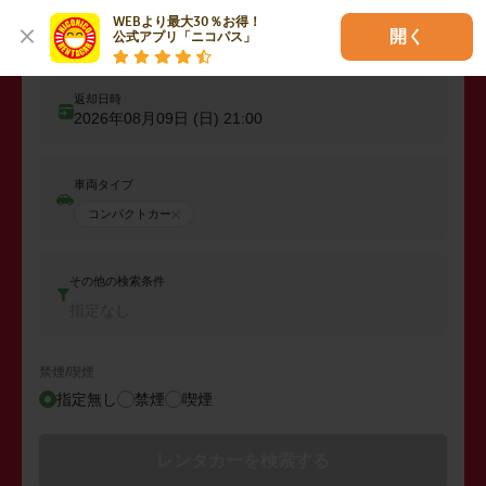
WEBより最大30％お得！

出発日時
開く
公式アプリ「ニコパス」
2026年08月08日 (土)
21:00
返却日時
2026年08月09日 (日)
21:00
車両タイプ
コンパクトカー
その他の検索条件
指定なし
禁煙/喫煙
指定無し
禁煙
喫煙
レンタカーを検索する