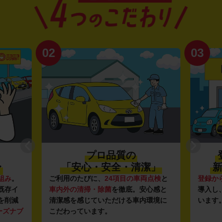
02
03
プロ品質の
〜
「安心・安全・清潔」
新
組み
。
ご利用のたびに、
24項目の車両点検
と
登録か
既存イ
車内外の清掃・除菌
を徹底。安心感と
導入し
を削減
清潔感を感じていただける車内環境に
います
ーズナブ
こだわっています。