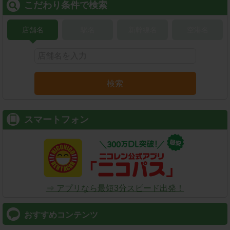
こだわり条件で検索
店舗名
駅名
新幹線名
空港名
検索
スマートフォン
⇒ アプリなら最短3分スピード出発！
おすすめコンテンツ