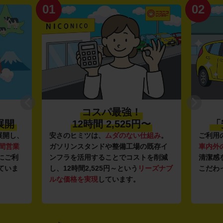
01
02
コスパ最強！
展開
12時間 2,525円〜
「
展開し、
安さのヒミツは、
ムダのない仕組み
。
ご利用
時間営業
ガソリンスタンドや整備工場の既存イ
車内外
にご利
ンフラを活用することでコストを削減
清潔感
ていま
し、12時間2,525円～という
リーズナブ
こだわ
ルな価格を実現
しています。