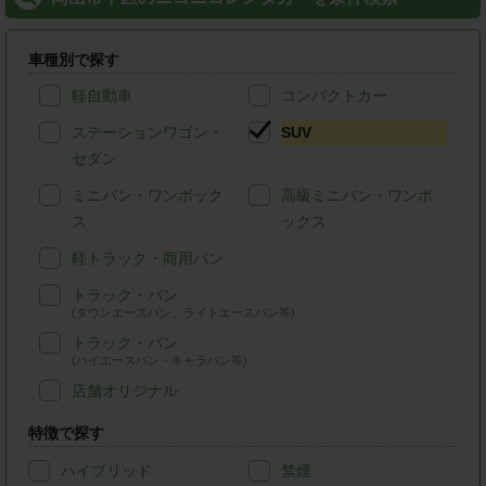
車種別で探す
軽自動車
コンパクトカー
ステーションワゴン・
SUV
セダン
ミニバン・ワンボック
高級ミニバン・ワンボ
ス
ックス
軽トラック・商用バン
トラック・バン
(タウンエースバン、ライトエースバン等)
トラック・バン
(ハイエースバン・キャラバン等)
店舗オリジナル
特徴で探す
ハイブリッド
禁煙