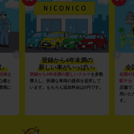
登録から4年未満の
潔」
新しい車がいっぱい♪
全
点検
と
登録から4年未満の新しいクルマ
を多数
全国47
心感と
導入し、快適な車両の提供を追求して
駅チカ
環境に
います。もちろん追加料金は0円です。
店舗で
用いた
す。