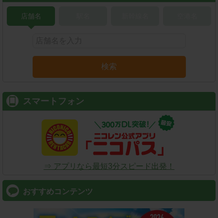
店舗名
駅名
新幹線名
空港名
検索
スマートフォン
⇒ アプリなら最短3分スピード出発！
おすすめコンテンツ