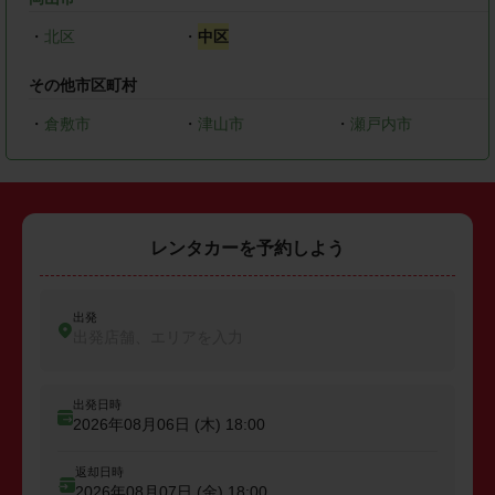
・
北区
・
中区
その他市区町村
・
倉敷市
・
津山市
・
瀬戸内市
レンタカーを予約しよう
出発
出発店舗、エリアを入力
出発日時
2026年08月06日 (木)
18:00
返却日時
2026年08月07日 (金)
18:00