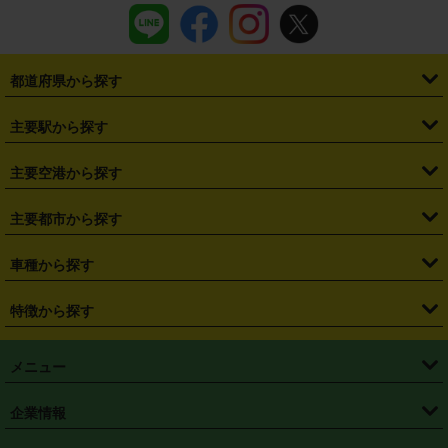
都道府県から探す
・
北海道
・
青森県
・
岩手県
・
宮城県
・
秋田県
・
山形県
主要駅から探す
・
福島県
・
東京都
・
神奈川県
・
埼玉県
・
千葉県
・
茨城県
・
札幌駅
・
仙台駅
・
新宿駅
・
池袋駅
・
渋谷駅
・
東京駅
主要空港から探す
・
栃木県
・
群馬県
・
山梨県
・
愛知県
・
静岡県
・
岐阜県
・
横浜駅
・
川崎駅
・
大宮駅
・
西船橋駅
・
柏駅
・
名古屋駅
・
新千歳空港
・
仙台空港
主要都市から探す
・
長野県
・
新潟県
・
富山県
・
石川県
・
福井県
・
大阪府
・
大阪駅
・
難波駅
・
三宮駅
・
京都駅
・
広島駅
・
博多駅
・
成田空港
・
羽田空港
・
兵庫県
・
京都府
・
滋賀県
・
和歌山県
・
奈良県
・
三重県
・
札幌市
・
仙台市
車種から探す
・
熊本駅
・
那覇空港駅
・
中部国際空港セントレア
・
関西国際空港
・
鳥取県
・
島根県
・
岡山県
・
広島県
・
山口県
・
徳島県
・
千葉市
・
さいたま市
・
軽自動車
・
コンパクトカー
・
ステーションワゴン・セダン
特徴から探す
・
大阪国際空港（伊丹空港）
・
神戸空港
・
香川県
・
愛媛県
・
高知県
・
福岡県
・
佐賀県
・
長崎県
・
横浜市
・
川崎市
・
ミニバン・ワンボックス
・
高級ミニバン・ワンボックス
・
SUV
・
岡山空港
・
徳島空港
・
ハイブリッド
・
宅配レンタカー
・
ETCカードレンタル
・
熊本県
・
大分県
・
宮崎県
・
鹿児島県
・
沖縄県
・
相模原市
・
新潟市
メニュー
・
軽トラック・商用バン
・
福岡空港
・
鹿児島空港
・
長期レンタル
・
深夜時間帯レンタル
・
免責補償プラス
・
静岡市
・
浜松市
・
・
トラック・バン
トップページ
・
はじめての方へ
・
ご利用案内
(タウンエースバン、ライトエースバン等)
企業情報
・
那覇空港
・
パーフェクト補償
・
スタッドレスタイヤ
・
直前予約
・
名古屋市
・
京都市
・
・
トラック・バン
ベストレート保証
・
予約から返却まで
・
・
店舗オリジナル
利用シーン別ガイ
(ハイエースバン・キャラバン等)