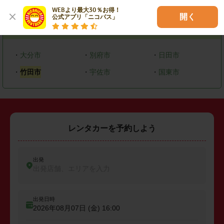
エリアで探す
WEBより最大30％お得！

開く
公式アプリ「ニコパス」
大分県
・
大分市
・
別府市
・
日田市
・
竹田市
・
宇佐市
・
国東市
レンタカーを予約しよう
出発
出発店舗、エリアを入力
出発日時
2026年08月07日 (金)
16:00