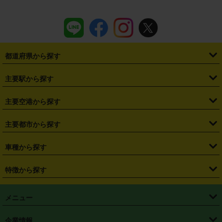
都道府県から探す
・
北海道
・
青森県
・
岩手県
・
宮城県
・
秋田県
・
山形県
主要駅から探す
・
福島県
・
東京都
・
神奈川県
・
埼玉県
・
千葉県
・
茨城県
・
札幌駅
・
仙台駅
・
新宿駅
・
池袋駅
・
渋谷駅
・
東京駅
主要空港から探す
・
栃木県
・
群馬県
・
山梨県
・
愛知県
・
静岡県
・
岐阜県
・
横浜駅
・
川崎駅
・
大宮駅
・
西船橋駅
・
柏駅
・
名古屋駅
・
新千歳空港
・
仙台空港
主要都市から探す
・
長野県
・
新潟県
・
富山県
・
石川県
・
福井県
・
大阪府
・
大阪駅
・
難波駅
・
三宮駅
・
京都駅
・
広島駅
・
博多駅
・
成田空港
・
羽田空港
・
兵庫県
・
京都府
・
滋賀県
・
和歌山県
・
奈良県
・
三重県
・
札幌市
・
仙台市
車種から探す
・
熊本駅
・
那覇空港駅
・
中部国際空港セントレア
・
関西国際空港
・
鳥取県
・
島根県
・
岡山県
・
広島県
・
山口県
・
徳島県
・
千葉市
・
さいたま市
・
軽自動車
・
コンパクトカー
・
ステーションワゴン・セダン
特徴から探す
・
大阪国際空港（伊丹空港）
・
神戸空港
・
香川県
・
愛媛県
・
高知県
・
福岡県
・
佐賀県
・
長崎県
・
横浜市
・
川崎市
・
ミニバン・ワンボックス
・
高級ミニバン・ワンボックス
・
SUV
・
岡山空港
・
徳島空港
・
ハイブリッド
・
宅配レンタカー
・
ETCカードレンタル
・
熊本県
・
大分県
・
宮崎県
・
鹿児島県
・
沖縄県
・
相模原市
・
新潟市
メニュー
・
軽トラック・商用バン
・
福岡空港
・
鹿児島空港
・
長期レンタル
・
深夜時間帯レンタル
・
免責補償プラス
・
静岡市
・
浜松市
・
・
トラック・バン
トップページ
・
はじめての方へ
・
ご利用案内
(タウンエースバン、ライトエースバン等)
企業情報
・
那覇空港
・
パーフェクト補償
・
スタッドレスタイヤ
・
直前予約