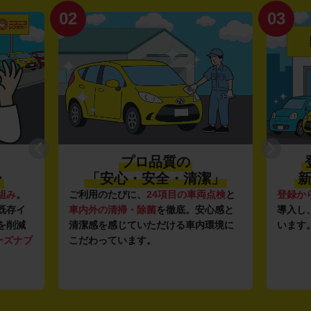
02
03
プロ品質の
〜
「安心・安全・清潔」
新
組み
。
ご利用のたびに、
24項目の車両点検
と
登録か
既存イ
車内外の清掃・除菌
を徹底。安心感と
導入し
を削減
清潔感を感じていただける車内環境に
います
ーズナブ
こだわっています。