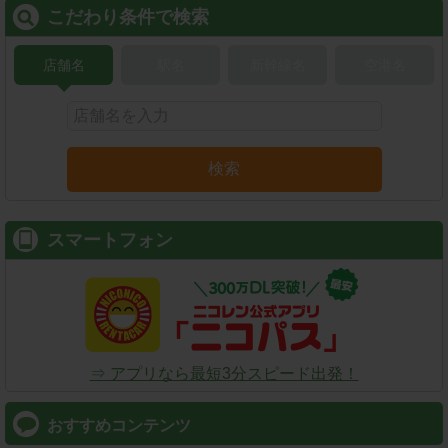
こだわり条件で検索
店舗名
駅名
新幹線名
空港名
検索
スマートフォン
⇒ アプリなら最短3分スピード出発！
おすすめコンテンツ