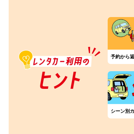
予約から
シーン別