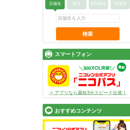
店舗名
駅名
新幹線名
空港名
検索
スマートフォン
⇒ アプリなら最短3分スピード出発！
おすすめコンテンツ