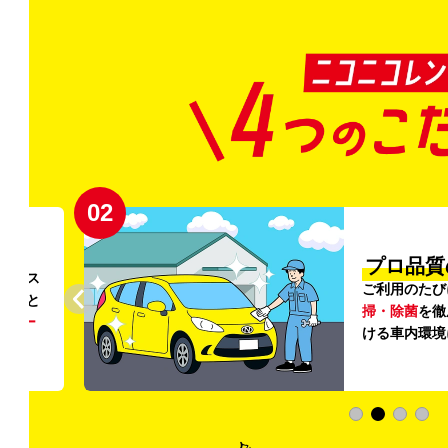
02
円〜
プロ品質
リンス
ご利用のたび
ること
掃・除菌
を徹
う
リー
ける車内環境