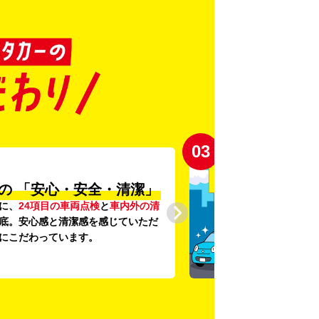
03
の
「安心・安全・清潔」
に、
24項目の車両点検
と
車内外の清
底。安心感と清潔感を感じていただ
にこだわっています。