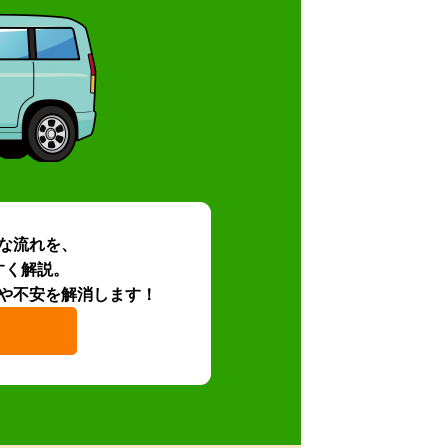
な流れを、
すく解説。
や不安を解消します！