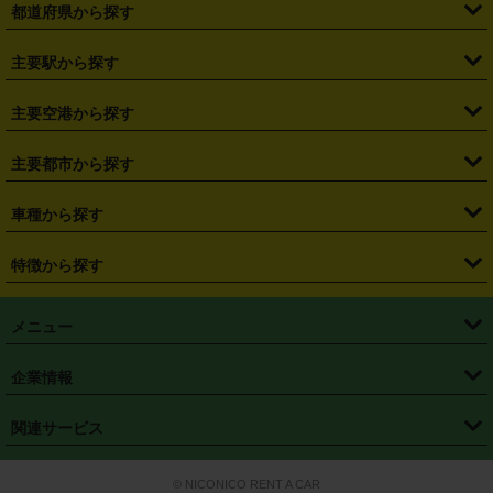
都道府県から探す
・
北海道
・
青森県
・
岩手県
・
宮城県
・
秋田県
・
山形県
主要駅から探す
・
福島県
・
東京都
・
神奈川県
・
埼玉県
・
千葉県
・
茨城県
・
札幌駅
・
仙台駅
・
新宿駅
・
池袋駅
・
渋谷駅
・
東京駅
主要空港から探す
・
栃木県
・
群馬県
・
山梨県
・
愛知県
・
静岡県
・
岐阜県
・
横浜駅
・
川崎駅
・
大宮駅
・
西船橋駅
・
柏駅
・
名古屋駅
・
新千歳空港
・
仙台空港
主要都市から探す
・
長野県
・
新潟県
・
富山県
・
石川県
・
福井県
・
大阪府
・
大阪駅
・
難波駅
・
三宮駅
・
京都駅
・
広島駅
・
博多駅
・
成田空港
・
羽田空港
・
兵庫県
・
京都府
・
滋賀県
・
和歌山県
・
奈良県
・
三重県
・
札幌市
・
仙台市
車種から探す
・
熊本駅
・
那覇空港駅
・
中部国際空港セントレア
・
関西国際空港
・
鳥取県
・
島根県
・
岡山県
・
広島県
・
山口県
・
徳島県
・
千葉市
・
さいたま市
・
軽自動車
・
コンパクトカー
・
ステーションワゴン・セダン
特徴から探す
・
大阪国際空港（伊丹空港）
・
神戸空港
・
香川県
・
愛媛県
・
高知県
・
福岡県
・
佐賀県
・
長崎県
・
横浜市
・
川崎市
・
ミニバン・ワンボックス
・
高級ミニバン・ワンボックス
・
SUV
・
岡山空港
・
徳島空港
・
ハイブリッド
・
宅配レンタカー
・
ETCカードレンタル
・
熊本県
・
大分県
・
宮崎県
・
鹿児島県
・
沖縄県
・
相模原市
・
新潟市
メニュー
・
軽トラック・商用バン
・
福岡空港
・
鹿児島空港
・
長期レンタル
・
深夜時間帯レンタル
・
免責補償プラス
・
静岡市
・
浜松市
・
・
トラック・バン
トップページ
・
はじめての方へ
・
ご利用案内
(タウンエースバン、ライトエースバン等)
企業情報
・
那覇空港
・
パーフェクト補償
・
スタッドレスタイヤ
・
直前予約
・
名古屋市
・
京都市
・
・
トラック・バン
ベストレート保証
・
予約から返却まで
・
・
店舗オリジナル
利用シーン別ガイ
(ハイエースバン・キャラバン等)
・
・
ニコパス(アプリ)
会社概要
・
ニュース
・
国際運転免許証
・
フランチャイズ募集
・
営業時間外返却サービス
・
個人情報保護
関連サービス
・
大阪市
・
堺市
ド
・
・
レッカー搬送サービス
カスタマーハラスメントに対する基本方針
・
神戸市
・
岡山市
・
・
車種・料金
カーリースなら「定額ニコノリパック」
・
店舗を探す
・
キャンペーン
© NICONICO RENT A CAR
・
特定商取引法に基づく表記
・
旅行業約款