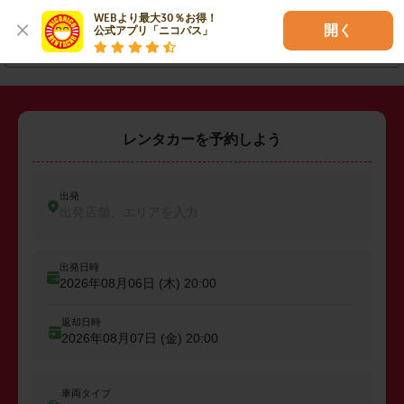
・
大分市
・
別府市
・
日田市
WEBより最大30％お得！

開く
公式アプリ「ニコパス」
・
竹田市
・
宇佐市
・
国東市
レンタカーを予約しよう
出発
出発店舗、エリアを入力
出発日時
2026年08月06日 (木)
20:00
返却日時
2026年08月07日 (金)
20:00
車両タイプ