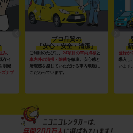
プロ品質の
〜
「安心・安全・清潔」
新
組み
。
ご利用のたびに、
24項目の車両点検
と
登録か
既存イ
車内外の清掃・除菌
を徹底。安心感と
導入し
を削減
清潔感を感じていただける車内環境に
います
ーズナブ
こだわっています。