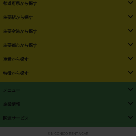
都道府県から探す
・
北海道
・
青森県
・
岩手県
・
宮城県
・
秋田県
・
山形県
主要駅から探す
・
福島県
・
東京都
・
神奈川県
・
埼玉県
・
千葉県
・
茨城県
・
札幌駅
・
仙台駅
・
新宿駅
・
池袋駅
・
渋谷駅
・
東京駅
主要空港から探す
・
栃木県
・
群馬県
・
山梨県
・
愛知県
・
静岡県
・
岐阜県
・
横浜駅
・
川崎駅
・
大宮駅
・
西船橋駅
・
柏駅
・
名古屋駅
・
新千歳空港
・
仙台空港
主要都市から探す
・
長野県
・
新潟県
・
富山県
・
石川県
・
福井県
・
大阪府
・
大阪駅
・
難波駅
・
三宮駅
・
京都駅
・
広島駅
・
博多駅
・
成田空港
・
羽田空港
・
兵庫県
・
京都府
・
滋賀県
・
和歌山県
・
奈良県
・
三重県
・
札幌市
・
仙台市
車種から探す
・
熊本駅
・
那覇空港駅
・
中部国際空港セントレア
・
関西国際空港
・
鳥取県
・
島根県
・
岡山県
・
広島県
・
山口県
・
徳島県
・
千葉市
・
さいたま市
・
軽自動車
・
コンパクトカー
・
ステーションワゴン・セダン
特徴から探す
・
大阪国際空港（伊丹空港）
・
神戸空港
・
香川県
・
愛媛県
・
高知県
・
福岡県
・
佐賀県
・
長崎県
・
横浜市
・
川崎市
・
ミニバン・ワンボックス
・
高級ミニバン・ワンボックス
・
SUV
・
岡山空港
・
徳島空港
・
ハイブリッド
・
宅配レンタカー
・
ETCカードレンタル
・
熊本県
・
大分県
・
宮崎県
・
鹿児島県
・
沖縄県
・
相模原市
・
新潟市
メニュー
・
軽トラック・商用バン
・
福岡空港
・
鹿児島空港
・
長期レンタル
・
深夜時間帯レンタル
・
免責補償プラス
・
静岡市
・
浜松市
・
・
トラック・バン
トップページ
・
はじめての方へ
・
ご利用案内
(タウンエースバン、ライトエースバン等)
企業情報
・
那覇空港
・
パーフェクト補償
・
スタッドレスタイヤ
・
直前予約
・
名古屋市
・
京都市
・
・
トラック・バン
ベストレート保証
・
予約から返却まで
・
・
店舗オリジナル
利用シーン別ガイ
(ハイエースバン・キャラバン等)
・
・
ニコパス(アプリ)
会社概要
・
ニュース
・
国際運転免許証
・
フランチャイズ募集
・
営業時間外返却サービス
・
個人情報保護
関連サービス
・
大阪市
・
堺市
ド
・
・
レッカー搬送サービス
カスタマーハラスメントに対する基本方針
・
神戸市
・
岡山市
・
・
車種・料金
カーリースなら「定額ニコノリパック」
・
店舗を探す
・
キャンペーン
© NICONICO RENT A CAR
・
特定商取引法に基づく表記
・
旅行業約款