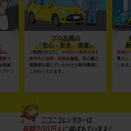
プロ品質の
〜
「安心・安全・清潔」
新
組み
。
ご利用のたびに、
24項目の車両点検
と
登録か
既存イ
車内外の清掃・除菌
を徹底。安心感と
導入し
を削減
清潔感を感じていただける車内環境に
います
ーズナブ
こだわっています。