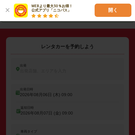
・
大分市
・
別府市
・
日田市
WEBより最大30％お得！

開く
公式アプリ「ニコパス」
・
竹田市
・
宇佐市
・
国東市
レンタカーを予約しよう
出発
出発店舗、エリアを入力
出発日時
2026年08月06日 (木)
09:00
返却日時
2026年08月07日 (金)
09:00
車両タイプ