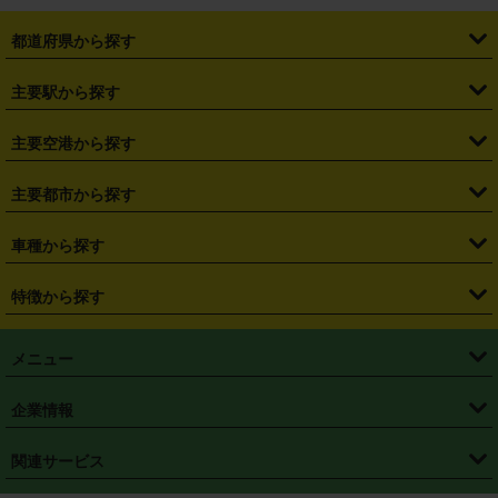
都道府県から探す
・
北海道
・
青森県
・
岩手県
・
宮城県
・
秋田県
・
山形県
主要駅から探す
・
福島県
・
東京都
・
神奈川県
・
埼玉県
・
千葉県
・
茨城県
・
札幌駅
・
仙台駅
・
新宿駅
・
池袋駅
・
渋谷駅
・
東京駅
主要空港から探す
・
栃木県
・
群馬県
・
山梨県
・
愛知県
・
静岡県
・
岐阜県
・
横浜駅
・
川崎駅
・
大宮駅
・
西船橋駅
・
柏駅
・
名古屋駅
・
新千歳空港
・
仙台空港
主要都市から探す
・
長野県
・
新潟県
・
富山県
・
石川県
・
福井県
・
大阪府
・
大阪駅
・
難波駅
・
三宮駅
・
京都駅
・
広島駅
・
博多駅
・
成田空港
・
羽田空港
・
兵庫県
・
京都府
・
滋賀県
・
和歌山県
・
奈良県
・
三重県
・
札幌市
・
仙台市
車種から探す
・
熊本駅
・
那覇空港駅
・
中部国際空港セントレア
・
関西国際空港
・
鳥取県
・
島根県
・
岡山県
・
広島県
・
山口県
・
徳島県
・
千葉市
・
さいたま市
・
軽自動車
・
コンパクトカー
・
ステーションワゴン・セダン
特徴から探す
・
大阪国際空港（伊丹空港）
・
神戸空港
・
香川県
・
愛媛県
・
高知県
・
福岡県
・
佐賀県
・
長崎県
・
横浜市
・
川崎市
・
ミニバン・ワンボックス
・
高級ミニバン・ワンボックス
・
SUV
・
岡山空港
・
徳島空港
・
ハイブリッド
・
宅配レンタカー
・
ETCカードレンタル
・
熊本県
・
大分県
・
宮崎県
・
鹿児島県
・
沖縄県
・
相模原市
・
新潟市
メニュー
・
軽トラック・商用バン
・
福岡空港
・
鹿児島空港
・
長期レンタル
・
深夜時間帯レンタル
・
免責補償プラス
・
静岡市
・
浜松市
・
・
トラック・バン
トップページ
・
はじめての方へ
・
ご利用案内
(タウンエースバン、ライトエースバン等)
企業情報
・
那覇空港
・
パーフェクト補償
・
スタッドレスタイヤ
・
直前予約
・
名古屋市
・
京都市
・
・
トラック・バン
ベストレート保証
・
予約から返却まで
・
・
店舗オリジナル
利用シーン別ガイ
(ハイエースバン・キャラバン等)
・
・
ニコパス(アプリ)
会社概要
・
ニュース
・
国際運転免許証
・
フランチャイズ募集
・
営業時間外返却サービス
・
個人情報保護
関連サービス
・
大阪市
・
堺市
ド
・
・
レッカー搬送サービス
カスタマーハラスメントに対する基本方針