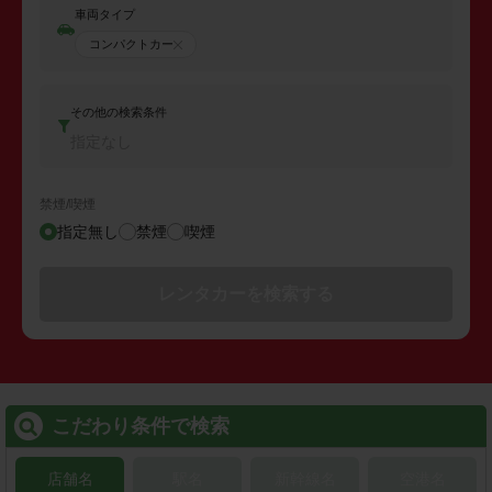
車両タイプ
コンパクトカー
その他の検索条件
指定なし
禁煙/喫煙
指定無し
禁煙
喫煙
レンタカーを検索する
こだわり条件で検索
店舗名
駅名
新幹線名
空港名