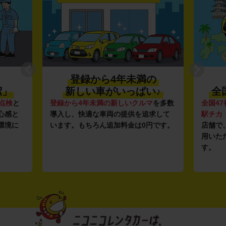
登録から4年未満の
潔」
新しい車がいっぱい♪
全
点検
と
登録から4年未満の新しいクルマ
を多数
全国47
心感と
導入し、快適な車両の提供を追求して
駅チカ
環境に
います。もちろん追加料金は0円です。
店舗で
用いた
す。