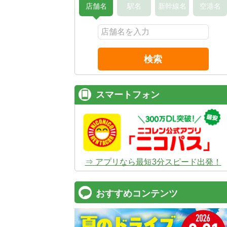
店舗名
駅名
新幹線名
空港名
検索
スマートフォン
⇒ アプリなら最短3分スピード出発！
おすすめコンテンツ