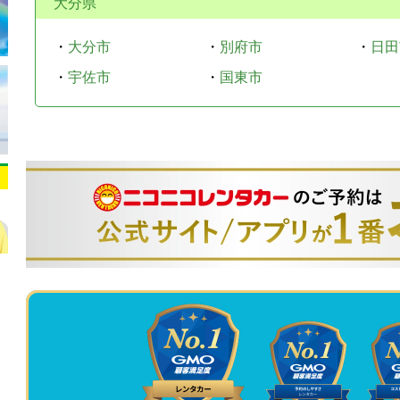
大分県
・
大分市
・
別府市
・
日田
・
宇佐市
・
国東市