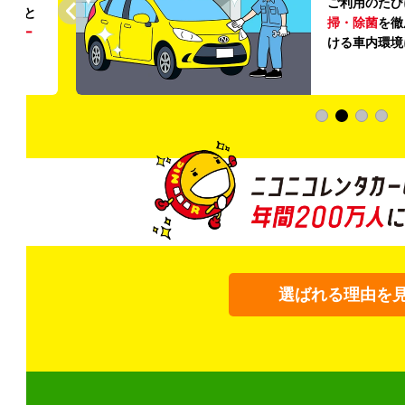
ご利用のたび
ること
掃・除菌
を徹
う
リー
ける車内環境
選ばれる理由を