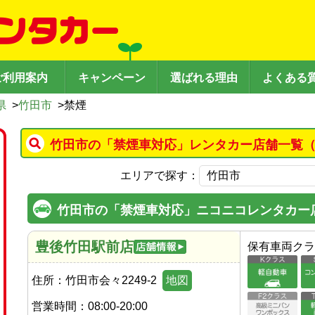
ご利用案内
キャンペーン
選ばれる理由
よくある
県
>
竹田市
>
禁煙
竹田市の「禁煙車対応」レンタカー店舗一覧（
エリアで探す：
竹田市の「禁煙車対応」ニコニコレンタカー
豊後竹田駅前店
保有車両クラ
住所：
竹田市会々2249-2
地図
営業時間：
08:00-20:00