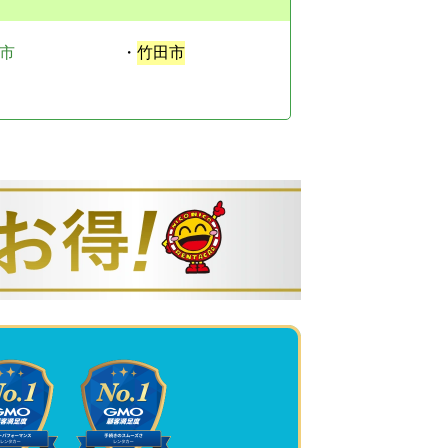
市
・
竹田市