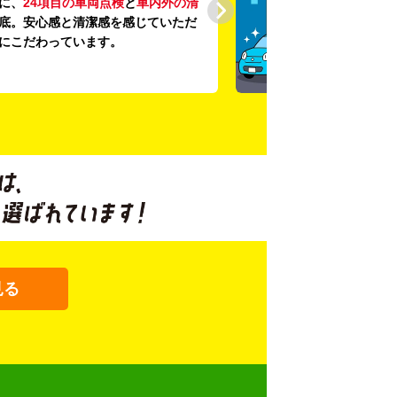
に、
24項目の車両点検
と
車内外の清
底。安心感と清潔感を感じていただ
にこだわっています。
見る