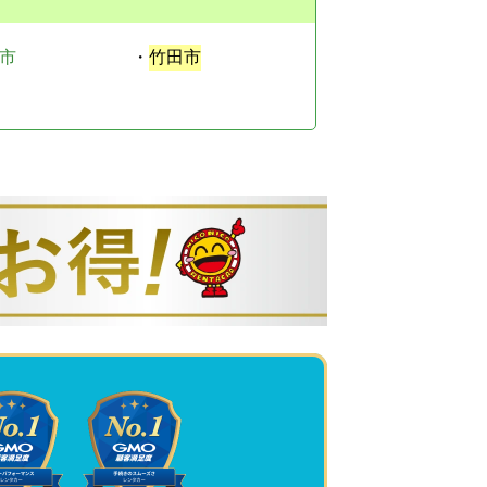
市
・
竹田市