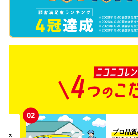
02
円〜
プロ品質
リンス