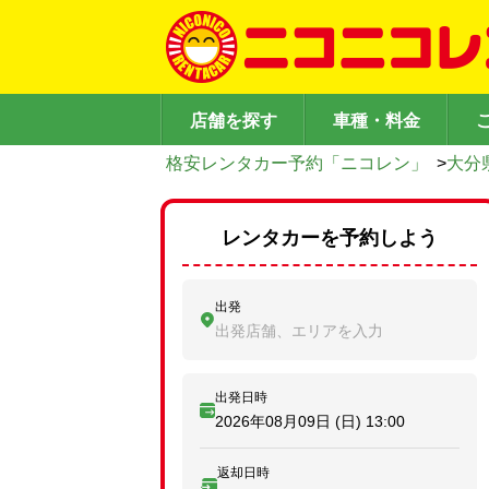
店舗を探す
車種・料金
格安レンタカー予約「ニコレン」
>
大分
レンタカーを予約しよう
出発
出発店舗、エリアを入力
出発日時
2026年08月09日 (日)
13:00
返却日時