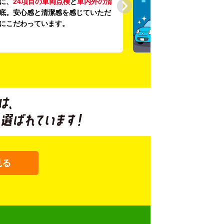
に、
24項目の車両点検
と
車内外の清
底。安心感と清潔感を感じていただ
にこだわっています。
見る