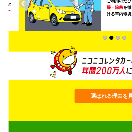
ご利用のたび
ること
掃・除菌
を徹
う
リー
ける車内環境
選ばれる理由を