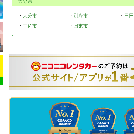
大分県
・
大分市
・
別府市
・
日田
・
宇佐市
・
国東市