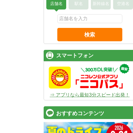
店舗名
駅名
新幹線名
空港名
検索
スマートフォン
⇒ アプリなら最短3分スピード出発！
おすすめコンテンツ