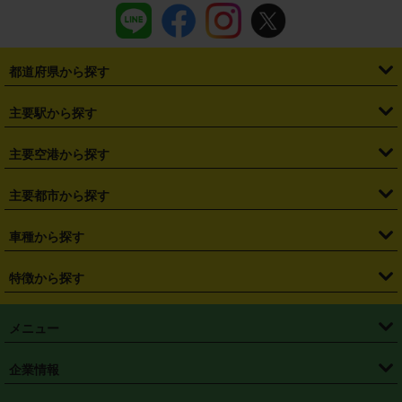
都道府県から探す
・
北海道
・
青森県
・
岩手県
・
宮城県
・
秋田県
・
山形県
主要駅から探す
・
福島県
・
東京都
・
神奈川県
・
埼玉県
・
千葉県
・
茨城県
・
札幌駅
・
仙台駅
・
新宿駅
・
池袋駅
・
渋谷駅
・
東京駅
主要空港から探す
・
栃木県
・
群馬県
・
山梨県
・
愛知県
・
静岡県
・
岐阜県
・
横浜駅
・
川崎駅
・
大宮駅
・
西船橋駅
・
柏駅
・
名古屋駅
・
新千歳空港
・
仙台空港
主要都市から探す
・
長野県
・
新潟県
・
富山県
・
石川県
・
福井県
・
大阪府
・
大阪駅
・
難波駅
・
三宮駅
・
京都駅
・
広島駅
・
博多駅
・
成田空港
・
羽田空港
・
兵庫県
・
京都府
・
滋賀県
・
和歌山県
・
奈良県
・
三重県
・
札幌市
・
仙台市
車種から探す
・
熊本駅
・
那覇空港駅
・
中部国際空港セントレア
・
関西国際空港
・
鳥取県
・
島根県
・
岡山県
・
広島県
・
山口県
・
徳島県
・
千葉市
・
さいたま市
・
軽自動車
・
コンパクトカー
・
ステーションワゴン・セダン
特徴から探す
・
大阪国際空港（伊丹空港）
・
神戸空港
・
香川県
・
愛媛県
・
高知県
・
福岡県
・
佐賀県
・
長崎県
・
横浜市
・
川崎市
・
ミニバン・ワンボックス
・
高級ミニバン・ワンボックス
・
SUV
・
岡山空港
・
徳島空港
・
ハイブリッド
・
宅配レンタカー
・
ETCカードレンタル
・
熊本県
・
大分県
・
宮崎県
・
鹿児島県
・
沖縄県
・
相模原市
・
新潟市
メニュー
・
軽トラック・商用バン
・
福岡空港
・
鹿児島空港
・
長期レンタル
・
深夜時間帯レンタル
・
免責補償プラス
・
静岡市
・
浜松市
・
・
トラック・バン
トップページ
・
はじめての方へ
・
ご利用案内
(タウンエースバン、ライトエースバン等)
企業情報
・
那覇空港
・
パーフェクト補償
・
スタッドレスタイヤ
・
直前予約
・
名古屋市
・
京都市
・
・
トラック・バン
ベストレート保証
・
予約から返却まで
・
・
店舗オリジナル
利用シーン別ガイ
(ハイエースバン・キャラバン等)
・
・
ニコパス(アプリ)
会社概要
・
ニュース
・
国際運転免許証
・
フランチャイズ募集
・
営業時間外返却サービス
・
個人情報保護