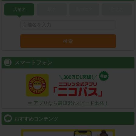
店舗名
駅名
新幹線名
空港名
検索
スマートフォン
⇒ アプリなら最短3分スピード出発！
おすすめコンテンツ