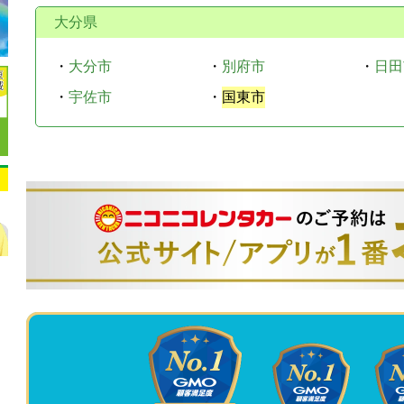
大分県
・
大分市
・
別府市
・
日田
・
宇佐市
・
国東市