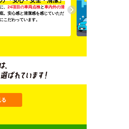
の
「安心・安全・清潔」
に、
24項目の車両点検
と
車内外の清
底。安心感と清潔感を感じていただ
にこだわっています。
見る