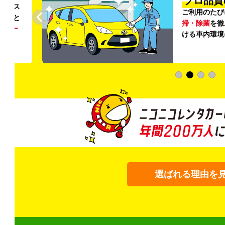
プロ品質
リンス
ご利用のたび
ること
掃・除菌
を徹
う
リー
ける車内環境
選ばれる理由を