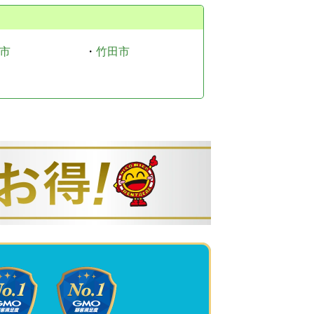
市
・
竹田市