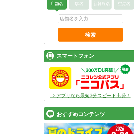
店舗名
駅名
新幹線名
空港名
検索
スマートフォン
⇒ アプリなら最短3分スピード出発！
おすすめコンテンツ