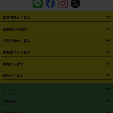
都道府県から探す
・
北海道
・
青森県
・
岩手県
・
宮城県
・
秋田県
・
山形県
主要駅から探す
・
福島県
・
東京都
・
神奈川県
・
埼玉県
・
千葉県
・
茨城県
・
札幌駅
・
仙台駅
・
新宿駅
・
池袋駅
・
渋谷駅
・
東京駅
主要空港から探す
・
栃木県
・
群馬県
・
山梨県
・
愛知県
・
静岡県
・
岐阜県
・
横浜駅
・
川崎駅
・
大宮駅
・
西船橋駅
・
柏駅
・
名古屋駅
・
新千歳空港
・
仙台空港
主要都市から探す
・
長野県
・
新潟県
・
富山県
・
石川県
・
福井県
・
大阪府
・
大阪駅
・
難波駅
・
三宮駅
・
京都駅
・
広島駅
・
博多駅
・
成田空港
・
羽田空港
・
兵庫県
・
京都府
・
滋賀県
・
和歌山県
・
奈良県
・
三重県
・
札幌市
・
仙台市
車種から探す
・
熊本駅
・
那覇空港駅
・
中部国際空港セントレア
・
関西国際空港
・
鳥取県
・
島根県
・
岡山県
・
広島県
・
山口県
・
徳島県
・
千葉市
・
さいたま市
・
軽自動車
・
コンパクトカー
・
ステーションワゴン・セダン
特徴から探す
・
大阪国際空港（伊丹空港）
・
神戸空港
・
香川県
・
愛媛県
・
高知県
・
福岡県
・
佐賀県
・
長崎県
・
横浜市
・
川崎市
・
ミニバン・ワンボックス
・
高級ミニバン・ワンボックス
・
SUV
・
岡山空港
・
徳島空港
・
ハイブリッド
・
宅配レンタカー
・
ETCカードレンタル
・
熊本県
・
大分県
・
宮崎県
・
鹿児島県
・
沖縄県
・
相模原市
・
新潟市
メニュー
・
軽トラック・商用バン
・
福岡空港
・
鹿児島空港
・
長期レンタル
・
深夜時間帯レンタル
・
免責補償プラス
・
静岡市
・
浜松市
・
・
トラック・バン
トップページ
・
はじめての方へ
・
ご利用案内
(タウンエースバン、ライトエースバン等)
企業情報
・
那覇空港
・
パーフェクト補償
・
スタッドレスタイヤ
・
直前予約
・
名古屋市
・
京都市
・
・
トラック・バン
ベストレート保証
・
予約から返却まで
・
・
店舗オリジナル
利用シーン別ガイ
(ハイエースバン・キャラバン等)
・
・
ニコパス(アプリ)
会社概要
・
ニュース
・
国際運転免許証
・
フランチャイズ募集
・
営業時間外返却サービス
・
個人情報保護