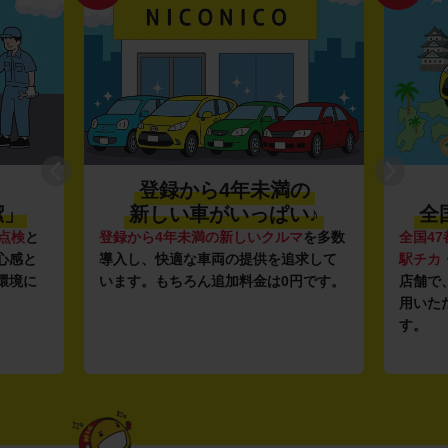
登録から4年未満の
潔」
新しい車がいっぱい♪
全
点検
と
登録から4年未満の新しいクルマ
を多数
全国47
心感と
導入し、快適な車両の提供を追求して
駅チカ
環境に
います。もちろん追加料金は0円です。
店舗で
用いた
す。