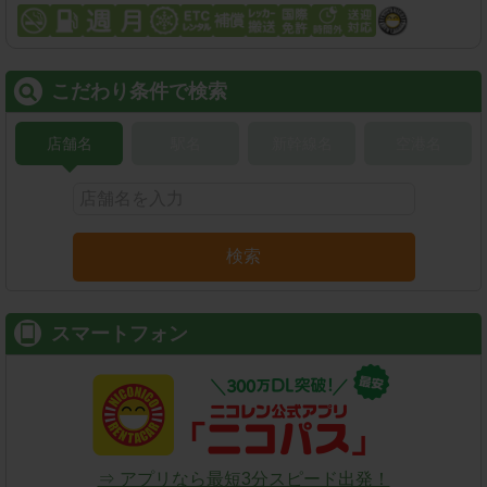
こだわり条件で検索
店舗名
駅名
新幹線名
空港名
検索
スマートフォン
⇒ アプリなら最短3分スピード出発！