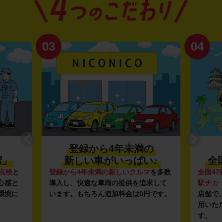
04
4年未満の
利便性抜群★
がいっぱい♪
全国約1,500店舗を展開
新しいクルマ
を多数
全国47都道府県に1,500店舗
を展開し、
両の提供を追求して
駅チカ・空港周辺
の店舗や
24時間営業
加料金は0円です。
店舗で、いつでもどこでも気軽にご利
用いただける利便性にこだわっていま
す。