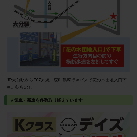
JR大分駅からE67系統・森町鶴崎行きバスで花の木団地入口下
車。徒歩5分。
人気車・新車を多数取り揃えています