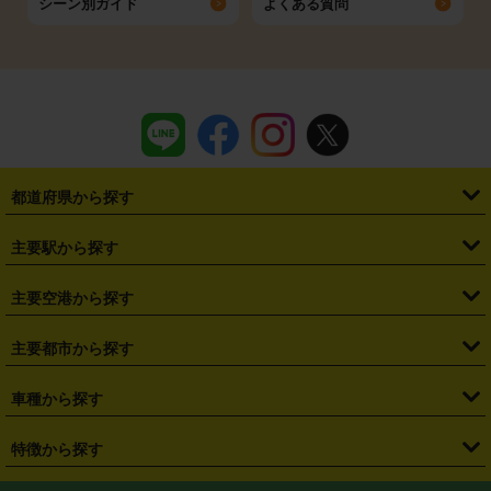
シーン別ガイド
よくある質問
都道府県から探す
・
北海道
・
青森県
・
岩手県
・
宮城県
・
秋田県
・
山形県
主要駅から探す
・
福島県
・
東京都
・
神奈川県
・
埼玉県
・
千葉県
・
茨城県
・
札幌駅
・
仙台駅
・
新宿駅
・
池袋駅
・
渋谷駅
・
東京駅
主要空港から探す
・
栃木県
・
群馬県
・
山梨県
・
愛知県
・
静岡県
・
岐阜県
・
横浜駅
・
川崎駅
・
大宮駅
・
西船橋駅
・
柏駅
・
名古屋駅
・
新千歳空港
・
仙台空港
主要都市から探す
・
長野県
・
新潟県
・
富山県
・
石川県
・
福井県
・
大阪府
・
大阪駅
・
難波駅
・
三宮駅
・
京都駅
・
広島駅
・
博多駅
・
成田空港
・
羽田空港
・
兵庫県
・
京都府
・
滋賀県
・
和歌山県
・
奈良県
・
三重県
・
札幌市
・
仙台市
車種から探す
・
熊本駅
・
那覇空港駅
・
中部国際空港セントレア
・
関西国際空港
・
鳥取県
・
島根県
・
岡山県
・
広島県
・
山口県
・
徳島県
・
千葉市
・
さいたま市
・
軽自動車
・
コンパクトカー
・
ステーションワゴン・セダン
特徴から探す
・
大阪国際空港（伊丹空港）
・
神戸空港
・
香川県
・
愛媛県
・
高知県
・
福岡県
・
佐賀県
・
長崎県
・
横浜市
・
川崎市
・
ミニバン・ワンボックス
・
高級ミニバン・ワンボックス
・
SUV
・
岡山空港
・
徳島空港
・
ハイブリッド
・
宅配レンタカー
・
ETCカードレンタル