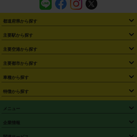
都道府県から探す
・
北海道
・
青森県
・
岩手県
・
宮城県
・
秋田県
・
山形県
主要駅から探す
・
福島県
・
東京都
・
神奈川県
・
埼玉県
・
千葉県
・
茨城県
・
札幌駅
・
仙台駅
・
新宿駅
・
池袋駅
・
渋谷駅
・
東京駅
主要空港から探す
・
栃木県
・
群馬県
・
山梨県
・
愛知県
・
静岡県
・
岐阜県
・
横浜駅
・
川崎駅
・
大宮駅
・
西船橋駅
・
柏駅
・
名古屋駅
・
新千歳空港
・
仙台空港
主要都市から探す
・
長野県
・
新潟県
・
富山県
・
石川県
・
福井県
・
大阪府
・
大阪駅
・
難波駅
・
三宮駅
・
京都駅
・
広島駅
・
博多駅
・
成田空港
・
羽田空港
・
兵庫県
・
京都府
・
滋賀県
・
和歌山県
・
奈良県
・
三重県
・
札幌市
・
仙台市
車種から探す
・
熊本駅
・
那覇空港駅
・
中部国際空港セントレア
・
関西国際空港
・
鳥取県
・
島根県
・
岡山県
・
広島県
・
山口県
・
徳島県
・
千葉市
・
さいたま市
・
軽自動車
・
コンパクトカー
・
ステーションワゴン・セダン
特徴から探す
・
大阪国際空港（伊丹空港）
・
神戸空港
・
香川県
・
愛媛県
・
高知県
・
福岡県
・
佐賀県
・
長崎県
・
横浜市
・
川崎市
・
ミニバン・ワンボックス
・
高級ミニバン・ワンボックス
・
SUV
・
岡山空港
・
徳島空港
・
ハイブリッド
・
宅配レンタカー
・
ETCカードレンタル
・
熊本県
・
大分県
・
宮崎県
・
鹿児島県
・
沖縄県
・
相模原市
・
新潟市
メニュー
・
軽トラック・商用バン
・
福岡空港
・
鹿児島空港
・
長期レンタル
・
深夜時間帯レンタル
・
免責補償プラス
・
静岡市
・
浜松市
・
・
トラック・バン
トップページ
・
はじめての方へ
・
ご利用案内
(タウンエースバン、ライトエースバン等)
企業情報
・
那覇空港
・
パーフェクト補償
・
スタッドレスタイヤ
・
直前予約
・
名古屋市
・
京都市
・
・
トラック・バン
ベストレート保証
・
予約から返却まで
・
・
店舗オリジナル
利用シーン別ガイ
(ハイエースバン・キャラバン等)
・
・
ニコパス(アプリ)
会社概要
・
ニュース
・
国際運転免許証
・
フランチャイズ募集
・
営業時間外返却サービス
・
個人情報保護
関連サービス
・
大阪市
・
堺市