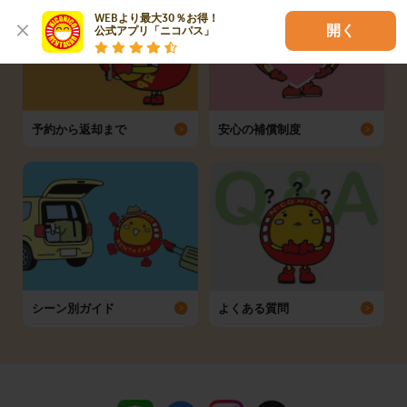
WEBより最大30％お得！

開く
公式アプリ「ニコパス」
予約から返却まで
安心の補償制度
シーン別ガイド
よくある質問