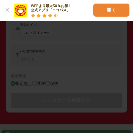
返却日時
WEBより最大30％お得！

2026年08月09日 (日)
14:00
開く
公式アプリ「ニコパス」
車両タイプ
コンパクトカー
その他の検索条件
指定なし
禁煙/喫煙
指定無し
禁煙
喫煙
レンタカーを検索する