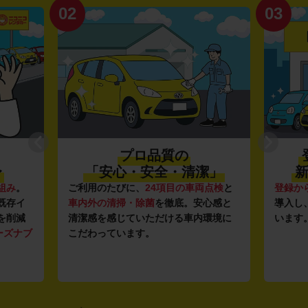
02
03
プロ品質の
〜
「安心・安全・清潔」
新
組み
。
ご利用のたびに、
24項目の車両点検
と
登録か
既存イ
車内外の清掃・除菌
を徹底。安心感と
導入し
を削減
清潔感を感じていただける車内環境に
います
ーズナブ
こだわっています。