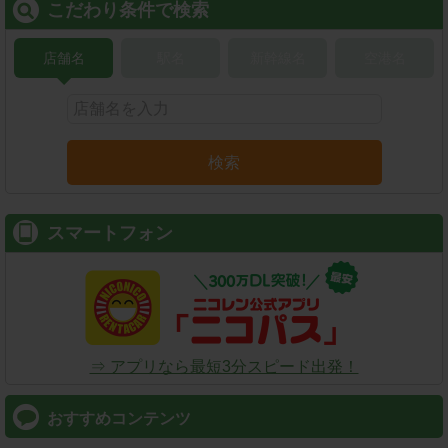
こだわり条件で検索
店舗名
駅名
新幹線名
空港名
検索
スマートフォン
⇒ アプリなら最短3分スピード出発！
おすすめコンテンツ