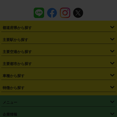
都道府県から探す
・
北海道
・
青森県
・
岩手県
・
宮城県
・
秋田県
・
山形県
主要駅から探す
・
福島県
・
東京都
・
神奈川県
・
埼玉県
・
千葉県
・
茨城県
・
札幌駅
・
仙台駅
・
新宿駅
・
池袋駅
・
渋谷駅
・
東京駅
主要空港から探す
・
栃木県
・
群馬県
・
山梨県
・
愛知県
・
静岡県
・
岐阜県
・
横浜駅
・
川崎駅
・
大宮駅
・
西船橋駅
・
柏駅
・
名古屋駅
・
新千歳空港
・
仙台空港
主要都市から探す
・
長野県
・
新潟県
・
富山県
・
石川県
・
福井県
・
大阪府
・
大阪駅
・
難波駅
・
三宮駅
・
京都駅
・
広島駅
・
博多駅
・
成田空港
・
羽田空港
・
兵庫県
・
京都府
・
滋賀県
・
和歌山県
・
奈良県
・
三重県
・
札幌市
・
仙台市
車種から探す
・
熊本駅
・
那覇空港駅
・
中部国際空港セントレア
・
関西国際空港
・
鳥取県
・
島根県
・
岡山県
・
広島県
・
山口県
・
徳島県
・
千葉市
・
さいたま市
・
軽自動車
・
コンパクトカー
・
ステーションワゴン・セダン
特徴から探す
・
大阪国際空港（伊丹空港）
・
神戸空港
・
香川県
・
愛媛県
・
高知県
・
福岡県
・
佐賀県
・
長崎県
・
横浜市
・
川崎市
・
ミニバン・ワンボックス
・
高級ミニバン・ワンボックス
・
SUV
・
岡山空港
・
徳島空港
・
ハイブリッド
・
宅配レンタカー
・
ETCカードレンタル
・
熊本県
・
大分県
・
宮崎県
・
鹿児島県
・
沖縄県
・
相模原市
・
新潟市
メニュー
・
軽トラック・商用バン
・
福岡空港
・
鹿児島空港
・
長期レンタル
・
深夜時間帯レンタル
・
免責補償プラス
・
静岡市
・
浜松市
・
・
トラック・バン
トップページ
・
はじめての方へ
・
ご利用案内
(タウンエースバン、ライトエースバン等)
企業情報
・
那覇空港
・
パーフェクト補償
・
スタッドレスタイヤ
・
直前予約