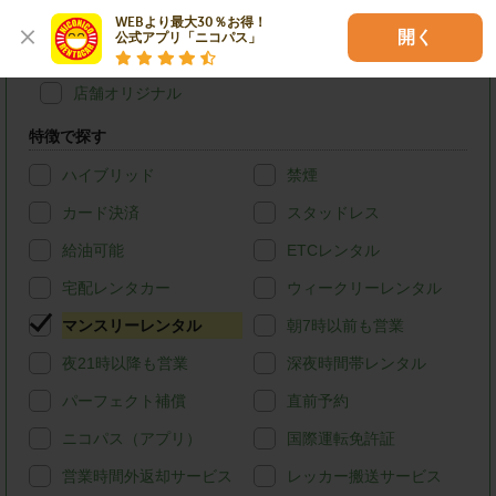
(タウンエースバン、ライトエースバン等)
WEBより最大30％お得！

開く
公式アプリ「ニコパス」
トラック・バン
(ハイエースバン・キャラバン等)
店舗オリジナル
特徴で探す
ハイブリッド
禁煙
カード決済
スタッドレス
給油可能
ETCレンタル
宅配レンタカー
ウィークリーレンタル
マンスリーレンタル
朝7時以前も営業
夜21時以降も営業
深夜時間帯レンタル
パーフェクト補償
直前予約
ニコパス（アプリ）
国際運転免許証
営業時間外返却サービス
レッカー搬送サービス