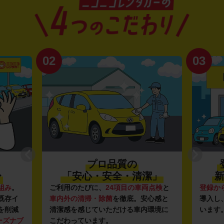
02
03
プロ品質の
〜
「安心・安全・清潔」
新
組み
。
ご利用のたびに、
24項目の車両点検
と
登録か
既存イ
車内外の清掃・除菌
を徹底。安心感と
導入し
を削減
清潔感を感じていただける車内環境に
います
ーズナブ
こだわっています。