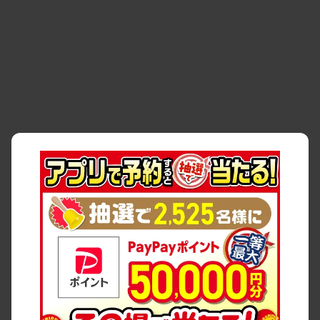
・
貸渡約款
・
利用規約