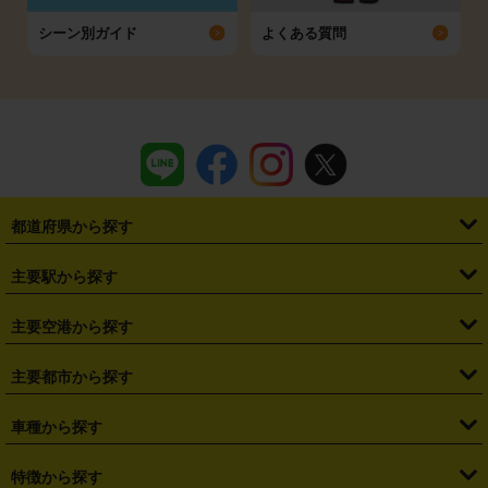
シーン別ガイド
よくある質問
都道府県から探す
・
北海道
・
青森県
・
岩手県
・
宮城県
・
秋田県
・
山形県
主要駅から探す
・
福島県
・
東京都
・
神奈川県
・
埼玉県
・
千葉県
・
茨城県
・
札幌駅
・
仙台駅
・
新宿駅
・
池袋駅
・
渋谷駅
・
東京駅
主要空港から探す
・
栃木県
・
群馬県
・
山梨県
・
愛知県
・
静岡県
・
岐阜県
・
横浜駅
・
川崎駅
・
大宮駅
・
西船橋駅
・
柏駅
・
名古屋駅
・
新千歳空港
・
仙台空港
主要都市から探す
・
長野県
・
新潟県
・
富山県
・
石川県
・
福井県
・
大阪府
・
大阪駅
・
難波駅
・
三宮駅
・
京都駅
・
広島駅
・
博多駅
・
成田空港
・
羽田空港
・
兵庫県
・
京都府
・
滋賀県
・
和歌山県
・
奈良県
・
三重県
・
札幌市
・
仙台市
車種から探す
・
熊本駅
・
那覇空港駅
・
中部国際空港セントレア
・
関西国際空港
・
鳥取県
・
島根県
・
岡山県
・
広島県
・
山口県
・
徳島県
・
千葉市
・
さいたま市
・
軽自動車
・
コンパクトカー
・
ステーションワゴン・セダン
特徴から探す
・
大阪国際空港（伊丹空港）
・
神戸空港
・
香川県
・
愛媛県
・
高知県
・
福岡県
・
佐賀県
・
長崎県