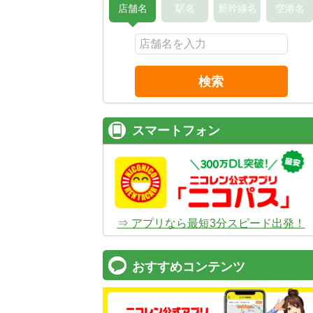
店舗名
駅名
新幹線名
空港名
検索
スマートフォン
⇒ アプリなら最短3分スピード出発！
おすすめコンテンツ