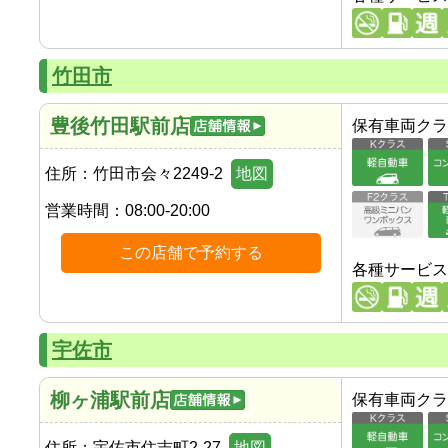
竹田市
豊後竹田駅前店
保有車両クラ
住所：
竹田市会々2249-2
地図
営業時間：
08:00-20:00
この店舗で予約する
各種サービス
宇佐市
柳ヶ浦駅前店
保有車両クラ
住所：
宇佐市住吉町2-27
地図