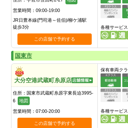
営業時間：
09:00-19:00
JR日豊本線(門司港～佐伯)
/
柳ケ浦駅
徒歩
3
分
各種サービス
この店舗で予約する
国東市
保有車両クラ
大分空港武蔵町糸原店
住所：
国東市武蔵町糸原字東長迫3995-
6
地図
各種サービス
営業時間：
07:00-20:00
この店舗で予約する