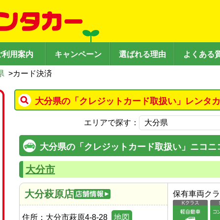
ご利用案内
キャンペーン
選ばれる理由
よくある
県
>
カード決済
大分県の「クレジットカード取扱い」レンタカ
エリアで探す：
大分県の「クレジットカード取扱い」ニコニ
大分市
大分萩原店
保有車両クラ
住所：
大分市萩原4-8-28
地図