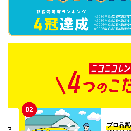
02
円〜
プロ品質
リンス