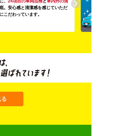
に、
24項目の車両点検
と
車内外の清
底。安心感と清潔感を感じていただ
にこだわっています。
見る