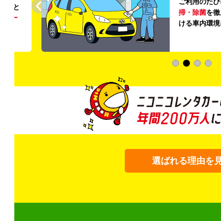
ご利用のたび
ること
掃・除菌
を徹
う
リー
ける車内環境
選ばれる理由を