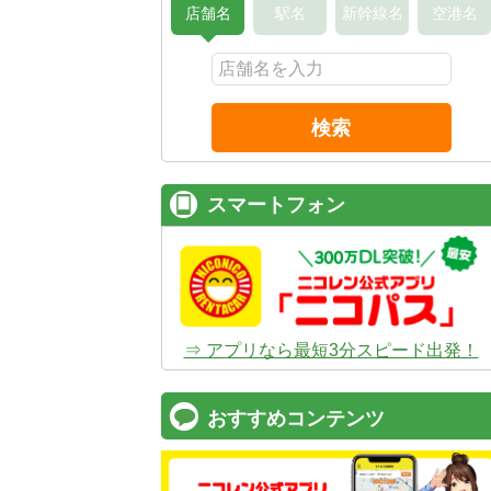
店舗名
駅名
新幹線名
空港名
検索
スマートフォン
⇒ アプリなら最短3分スピード出発！
おすすめコンテンツ