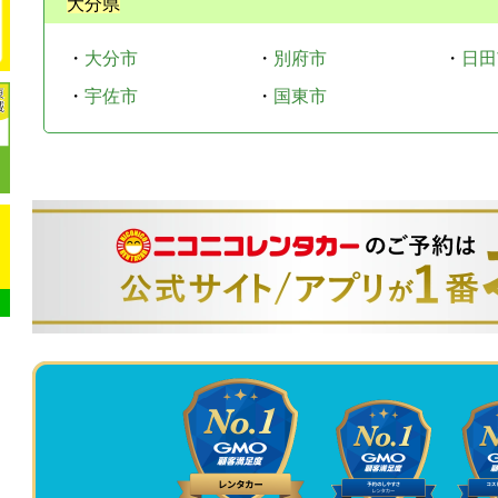
大分県
・
大分市
・
別府市
・
日田
・
宇佐市
・
国東市