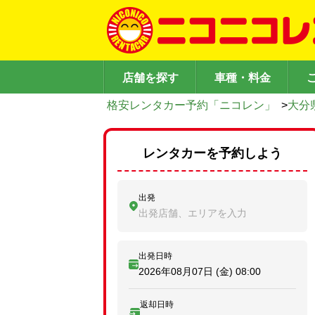
店舗を探す
車種・料金
格安レンタカー予約「ニコレン」
>
大分
レンタカーを予約しよう
出発
出発店舗、エリアを入力
出発日時
2026年08月07日 (金)
08:00
返却日時