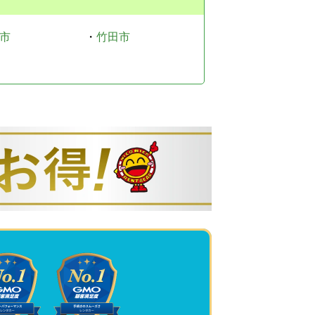
市
・
竹田市