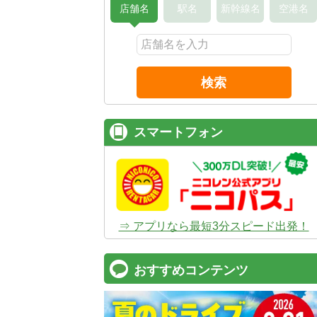
店舗名
駅名
新幹線名
空港名
検索
スマートフォン
⇒ アプリなら最短3分スピード出発！
おすすめコンテンツ