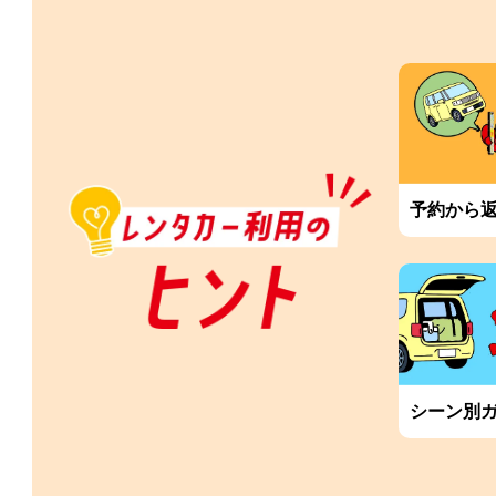
予約から
シーン別