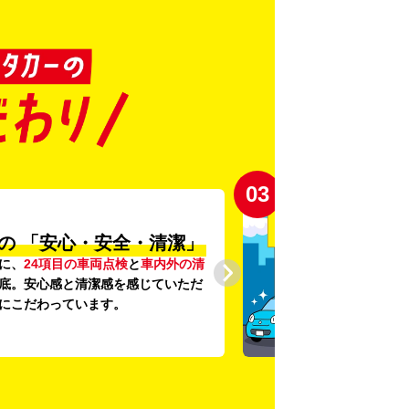
03
の
「安心・安全・清潔」
に、
24項目の車両点検
と
車内外の清
底。安心感と清潔感を感じていただ
にこだわっています。