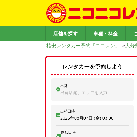
店舗を探す
車種・料金
格安レンタカー予約「ニコレン」
>
大分
レンタカーを予約しよう
出発
出発店舗、エリアを入力
出発日時
2026年08月07日 (金)
03:00
返却日時