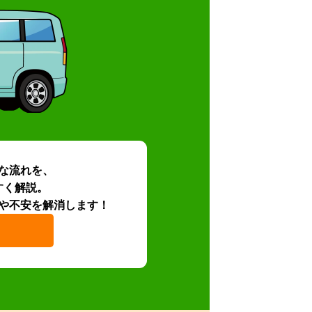
な流れを、
すく解説。
や不安を解消します！