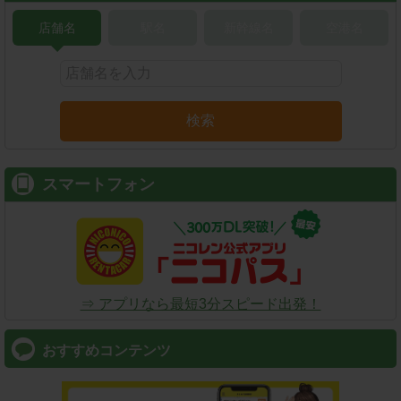
店舗名
駅名
新幹線名
空港名
検索
スマートフォン
⇒ アプリなら最短3分スピード出発！
おすすめコンテンツ