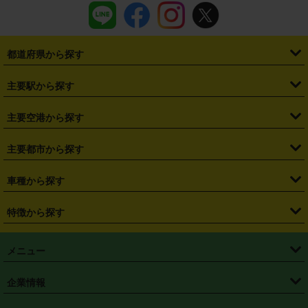
都道府県から探す
・
北海道
・
青森県
・
岩手県
・
宮城県
・
秋田県
・
山形県
主要駅から探す
・
福島県
・
東京都
・
神奈川県
・
埼玉県
・
千葉県
・
茨城県
・
札幌駅
・
仙台駅
・
新宿駅
・
池袋駅
・
渋谷駅
・
東京駅
主要空港から探す
・
栃木県
・
群馬県
・
山梨県
・
愛知県
・
静岡県
・
岐阜県
・
横浜駅
・
川崎駅
・
大宮駅
・
西船橋駅
・
柏駅
・
名古屋駅
・
新千歳空港
・
仙台空港
主要都市から探す
・
長野県
・
新潟県
・
富山県
・
石川県
・
福井県
・
大阪府
・
大阪駅
・
難波駅
・
三宮駅
・
京都駅
・
広島駅
・
博多駅
・
成田空港
・
羽田空港
・
兵庫県
・
京都府
・
滋賀県
・
和歌山県
・
奈良県
・
三重県
・
札幌市
・
仙台市
車種から探す
・
熊本駅
・
那覇空港駅
・
中部国際空港セントレア
・
関西国際空港
・
鳥取県
・
島根県
・
岡山県
・
広島県
・
山口県
・
徳島県
・
千葉市
・
さいたま市
・
軽自動車
・
コンパクトカー
・
ステーションワゴン・セダン
特徴から探す
・
大阪国際空港（伊丹空港）
・
神戸空港
・
香川県
・
愛媛県
・
高知県
・
福岡県
・
佐賀県
・
長崎県
・
横浜市
・
川崎市
・
ミニバン・ワンボックス
・
高級ミニバン・ワンボックス
・
SUV
・
岡山空港
・
徳島空港
・
ハイブリッド
・
宅配レンタカー
・
ETCカードレンタル
・
熊本県
・
大分県
・
宮崎県
・
鹿児島県
・
沖縄県
・
相模原市
・
新潟市
メニュー
・
軽トラック・商用バン
・
福岡空港
・
鹿児島空港
・
長期レンタル
・
深夜時間帯レンタル
・
免責補償プラス
・
静岡市
・
浜松市
・
・
トラック・バン
トップページ
・
はじめての方へ
・
ご利用案内
(タウンエースバン、ライトエースバン等)
企業情報
・
那覇空港
・
パーフェクト補償
・
スタッドレスタイヤ
・
直前予約
・
名古屋市
・
京都市
・
・
トラック・バン
ベストレート保証
・
予約から返却まで
・
・
店舗オリジナル
利用シーン別ガイ
(ハイエースバン・キャラバン等)
・
・
ニコパス(アプリ)
会社概要
・
ニュース
・
国際運転免許証
・
フランチャイズ募集
・
営業時間外返却サービス
・
個人情報保護