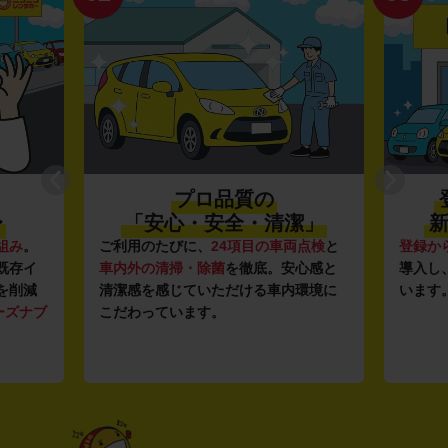
プロ品質の
〜
「安心・安全・清潔」
新
組み
。
ご利用のたびに、
24項目の車両点検
と
登録か
既存イ
車内外の清掃・除菌
を徹底。安心感と
導入し
を削減
清潔感を感じていただける車内環境に
います
ーズナブ
こだわっています。