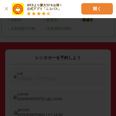
・
奈良市
・
大和高田市
・
大和郡山市
WEBより最大30％お得！

開く
公式アプリ「ニコパス」
・
橿原市
・
桜井市
・
御所市
・
生駒市
・
香芝市
・
葛城市
・
北葛城郡王寺町
・
北葛城郡広陵町
レンタカーを予約しよう
出発
出発店舗、エリアを入力
出発日時
2026年08月07日 (金)
14:00
返却日時
2026年08月08日 (土)
14:00