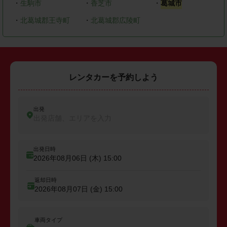
・
生駒市
・
香芝市
・
葛城市
・
北葛城郡王寺町
・
北葛城郡広陵町
レンタカーを予約しよう
出発
出発店舗、エリアを入力
出発日時
2026年08月06日 (木)
15:00
返却日時
2026年08月07日 (金)
15:00
車両タイプ