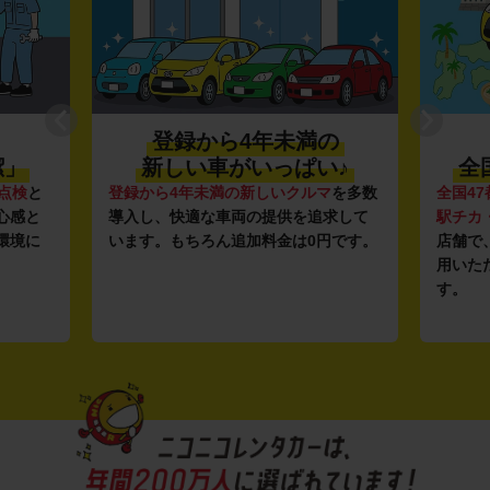
登録から4年未満の
潔」
新しい車がいっぱい♪
全
点検
と
登録から4年未満の新しいクルマ
を多数
全国47
心感と
導入し、快適な車両の提供を追求して
駅チカ
環境に
います。もちろん追加料金は0円です。
店舗で
用いた
す。