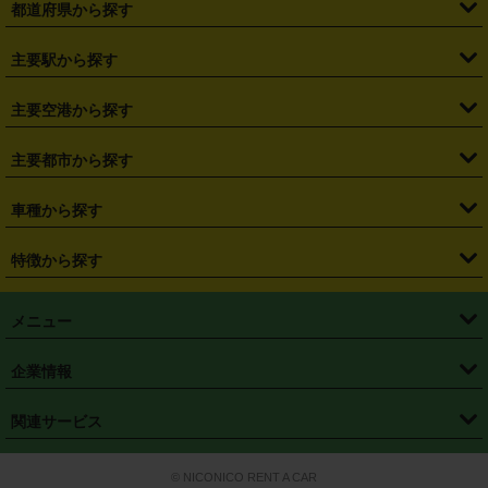
都道府県から探す
・
北海道
・
青森県
・
岩手県
・
宮城県
・
秋田県
・
山形県
主要駅から探す
・
福島県
・
東京都
・
神奈川県
・
埼玉県
・
千葉県
・
茨城県
・
札幌駅
・
仙台駅
・
新宿駅
・
池袋駅
・
渋谷駅
・
東京駅
主要空港から探す
・
栃木県
・
群馬県
・
山梨県
・
愛知県
・
静岡県
・
岐阜県
・
横浜駅
・
川崎駅
・
大宮駅
・
西船橋駅
・
柏駅
・
名古屋駅
・
新千歳空港
・
仙台空港
主要都市から探す
・
長野県
・
新潟県
・
富山県
・
石川県
・
福井県
・
大阪府
・
大阪駅
・
難波駅
・
三宮駅
・
京都駅
・
広島駅
・
博多駅
・
成田空港
・
羽田空港
・
兵庫県
・
京都府
・
滋賀県
・
和歌山県
・
奈良県
・
三重県
・
札幌市
・
仙台市
車種から探す
・
熊本駅
・
那覇空港駅
・
中部国際空港セントレア
・
関西国際空港
・
鳥取県
・
島根県
・
岡山県
・
広島県
・
山口県
・
徳島県
・
千葉市
・
さいたま市
・
軽自動車
・
コンパクトカー
・
ステーションワゴン・セダン
特徴から探す
・
大阪国際空港（伊丹空港）
・
神戸空港
・
香川県
・
愛媛県
・
高知県
・
福岡県
・
佐賀県
・
長崎県
・
横浜市
・
川崎市
・
ミニバン・ワンボックス
・
高級ミニバン・ワンボックス
・
SUV
・
岡山空港
・
徳島空港
・
ハイブリッド
・
宅配レンタカー
・
ETCカードレンタル
・
熊本県
・
大分県
・
宮崎県
・
鹿児島県
・
沖縄県
・
相模原市
・
新潟市
メニュー
・
軽トラック・商用バン
・
福岡空港
・
鹿児島空港
・
長期レンタル
・
深夜時間帯レンタル
・
免責補償プラス
・
静岡市
・
浜松市
・
・
トラック・バン
トップページ
・
はじめての方へ
・
ご利用案内
(タウンエースバン、ライトエースバン等)
企業情報
・
那覇空港
・
パーフェクト補償
・
スタッドレスタイヤ
・
直前予約
・
名古屋市
・
京都市
・
・
トラック・バン
ベストレート保証
・
予約から返却まで
・
・
店舗オリジナル
利用シーン別ガイ
(ハイエースバン・キャラバン等)
・
・
ニコパス(アプリ)
会社概要
・
ニュース
・
国際運転免許証
・
フランチャイズ募集
・
営業時間外返却サービス
・
個人情報保護
関連サービス
・
大阪市
・
堺市
ド
・
・
レッカー搬送サービス
カスタマーハラスメントに対する基本方針
・
神戸市
・
岡山市
・
・
車種・料金
カーリースなら「定額ニコノリパック」
・
店舗を探す
・
キャンペーン
© NICONICO RENT A CAR
・
特定商取引法に基づく表記
・
旅行業約款