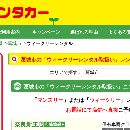
ご利用案内
キャンペーン
選ばれる理由
よくある
県
>
葛城市
>
ウィークリーレンタル
葛城市の「ウィークリーレンタル取扱い」レン
エリアで探す：
葛城市の「ウィークリーレンタル取扱い」ニ
「
マンスリー
」または「
ウィークリー
」
お電話にて店舗へ直接
ご予
奈良新庄店
保有車両クラ