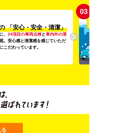
03
の
「安心・安全・清潔」
に、
24項目の車両点検
と
車内外の清
底。安心感と清潔感を感じていただ
にこだわっています。
見る