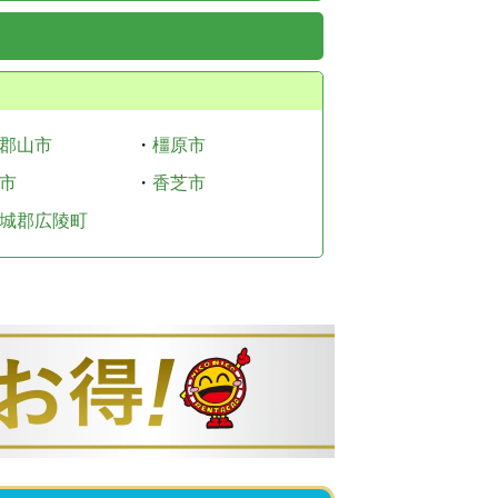
郡山市
・
橿原市
市
・
香芝市
城郡広陵町