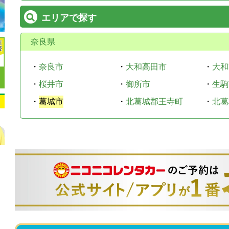
エリアで探す
奈良県
・
奈良市
・
大和高田市
・
大和
・
桜井市
・
御所市
・
生駒
・
葛城市
・
北葛城郡王寺町
・
北葛