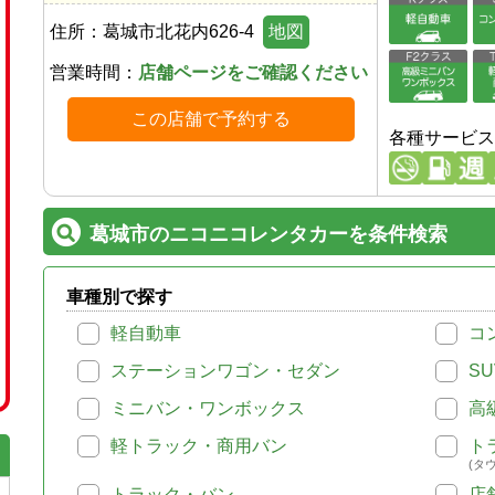
住所：
葛城市北花内626-4
地図
営業時間：
店舗ページをご確認ください
この店舗で予約する
各種サービス
葛城市のニコニコレンタカーを条件検索
車種別で探す
軽自動車
コ
ステーションワゴン・セダン
SU
ミニバン・ワンボックス
高
軽トラック・商用バン
ト
(タ
トラック・バン
店