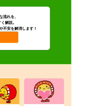
な流れを、
すく解説。
や不安を解消します！