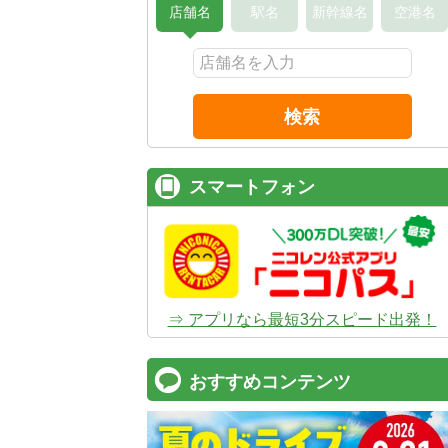
店舗名
駅名
新幹線名
空港名
検索
スマートフォン
⇒ アプリなら最短3分スピード出発！
おすすめコンテンツ