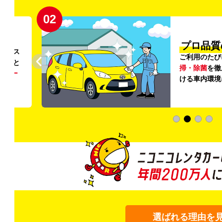
02
円〜
プロ品質
リンス
ご利用のたび
ること
掃・除菌
を徹
う
リー
ける車内環境
選ばれる理由を