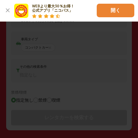
2026年08月07日 (金)
08:00
WEBより最大30％お得！

開く
公式アプリ「ニコパス」
返却日時
2026年08月08日 (土)
08:00
車両タイプ
コンパクトカー
その他の検索条件
指定なし
禁煙/喫煙
指定無し
禁煙
喫煙
レンタカーを検索する