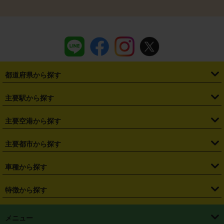
都道府県から探す
・
北海道
・
青森県
・
岩手県
・
宮城県
・
秋田県
・
山形県
主要駅から探す
・
福島県
・
東京都
・
神奈川県
・
埼玉県
・
千葉県
・
茨城県
・
札幌駅
・
仙台駅
・
新宿駅
・
池袋駅
・
渋谷駅
・
東京駅
主要空港から探す
・
栃木県
・
群馬県
・
山梨県
・
愛知県
・
静岡県
・
岐阜県
・
横浜駅
・
川崎駅
・
大宮駅
・
西船橋駅
・
柏駅
・
名古屋駅
・
新千歳空港
・
仙台空港
主要都市から探す
・
長野県
・
新潟県
・
富山県
・
石川県
・
福井県
・
大阪府
・
大阪駅
・
難波駅
・
三宮駅
・
京都駅
・
広島駅
・
博多駅
・
成田空港
・
羽田空港
・
兵庫県
・
京都府
・
滋賀県
・
和歌山県
・
奈良県
・
三重県
・
札幌市
・
仙台市
車種から探す
・
熊本駅
・
那覇空港駅
・
中部国際空港セントレア
・
関西国際空港
・
鳥取県
・
島根県
・
岡山県
・
広島県
・
山口県
・
徳島県
・
千葉市
・
さいたま市
・
軽自動車
・
コンパクトカー
・
ステーションワゴン・セダン
特徴から探す
・
大阪国際空港（伊丹空港）
・
神戸空港
・
香川県
・
愛媛県
・
高知県
・
福岡県
・
佐賀県
・
長崎県
・
横浜市
・
川崎市
・
ミニバン・ワンボックス
・
高級ミニバン・ワンボックス
・
SUV
・
岡山空港
・
徳島空港
・
ハイブリッド
・
宅配レンタカー
・
ETCカードレンタル
・
熊本県
・
大分県
・
宮崎県
・
鹿児島県
・
沖縄県
・
相模原市
・
新潟市
メニュー
・
軽トラック・商用バン