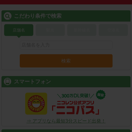
こだわり条件で検索
店舗名
駅名
新幹線名
空港名
検索
スマートフォン
⇒ アプリなら最短3分スピード出発！