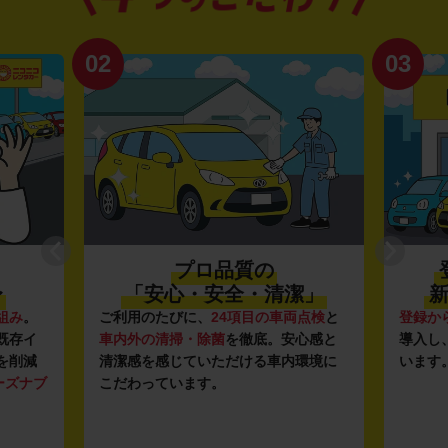
02
03
プロ品質の
〜
「安心・安全・清潔」
新
組み
。
ご利用のたびに、
24項目の車両点検
と
登録か
既存イ
車内外の清掃・除菌
を徹底。安心感と
導入し
を削減
清潔感を感じていただける車内環境に
います
ーズナブ
こだわっています。