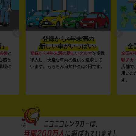
登録から4年未満の
潔」
新しい車がいっぱい♪
全
点検
と
登録から4年未満の新しいクルマ
を多数
全国47
心感と
導入し、快適な車両の提供を追求して
駅チカ
環境に
います。もちろん追加料金は0円です。
店舗で
用いた
す。