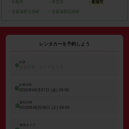
・
生駒市
・
香芝市
・
葛城市
・
北葛城郡王寺町
・
北葛城郡広陵町
レンタカーを予約しよう
出発
出発店舗、エリアを入力
出発日時
2026年08月07日 (金)
09:00
返却日時
2026年08月08日 (土)
09:00
車両タイプ