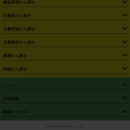
都道府県から探す
・
北海道
・
青森県
・
岩手県
・
宮城県
・
秋田県
・
山形県
主要駅から探す
・
福島県
・
東京都
・
神奈川県
・
埼玉県
・
千葉県
・
茨城県
・
札幌駅
・
仙台駅
・
新宿駅
・
池袋駅
・
渋谷駅
・
東京駅
主要空港から探す
・
栃木県
・
群馬県
・
山梨県
・
愛知県
・
静岡県
・
岐阜県
・
横浜駅
・
川崎駅
・
大宮駅
・
西船橋駅
・
柏駅
・
名古屋駅
・
新千歳空港
・
仙台空港
主要都市から探す
・
長野県
・
新潟県
・
富山県
・
石川県
・
福井県
・
大阪府
・
大阪駅
・
難波駅
・
三宮駅
・
京都駅
・
広島駅
・
博多駅
・
成田空港
・
羽田空港
・
兵庫県
・
京都府
・
滋賀県
・
和歌山県
・
奈良県
・
三重県
・
札幌市
・
仙台市
車種から探す
・
熊本駅
・
那覇空港駅
・
中部国際空港セントレア
・
関西国際空港
・
鳥取県
・
島根県
・
岡山県
・
広島県
・
山口県
・
徳島県
・
千葉市
・
さいたま市
・
軽自動車
・
コンパクトカー
・
ステーションワゴン・セダン
特徴から探す
・
大阪国際空港（伊丹空港）
・
神戸空港
・
香川県
・
愛媛県
・
高知県
・
福岡県
・
佐賀県
・
長崎県
・
横浜市
・
川崎市
・
ミニバン・ワンボックス
・
高級ミニバン・ワンボックス
・
SUV
・
岡山空港
・
徳島空港
・
ハイブリッド
・
宅配レンタカー
・
ETCカードレンタル
・
熊本県
・
大分県
・
宮崎県
・
鹿児島県
・
沖縄県
・
相模原市
・
新潟市
メニュー
・
軽トラック・商用バン
・
福岡空港
・
鹿児島空港
・
長期レンタル
・
深夜時間帯レンタル
・
免責補償プラス
・
静岡市
・
浜松市
・
・
トラック・バン
トップページ
・
はじめての方へ
・
ご利用案内
(タウンエースバン、ライトエースバン等)
企業情報
・
那覇空港
・
パーフェクト補償
・
スタッドレスタイヤ
・
直前予約
・
名古屋市
・
京都市
・
・
トラック・バン
ベストレート保証
・
予約から返却まで
・
・
店舗オリジナル
利用シーン別ガイ
(ハイエースバン・キャラバン等)
・
・
ニコパス(アプリ)
会社概要
・
ニュース
・
国際運転免許証
・
フランチャイズ募集
・
営業時間外返却サービス
・
個人情報保護
関連サービス
・
大阪市
・
堺市
ド
・
・
レッカー搬送サービス
カスタマーハラスメントに対する基本方針
・
神戸市
・
岡山市
・
・
車種・料金
カーリースなら「定額ニコノリパック」
・
店舗を探す
・
キャンペーン
© NICONICO RENT A CAR
・
特定商取引法に基づく表記
・
旅行業約款