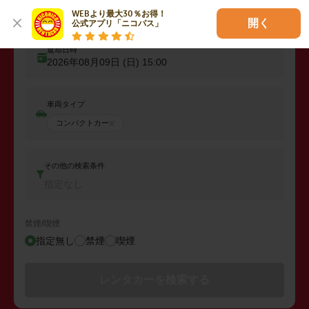
出発日時
WEBより最大30％お得！

2026年08月08日 (土)
15:00
開く
公式アプリ「ニコパス」
返却日時
2026年08月09日 (日)
15:00
車両タイプ
コンパクトカー
その他の検索条件
指定なし
禁煙/喫煙
指定無し
禁煙
喫煙
レンタカーを検索する