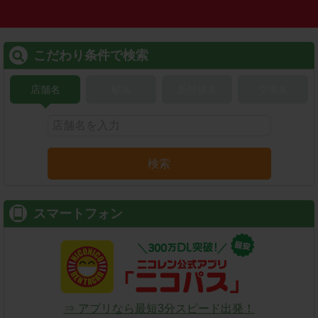
こだわり条件で検索
店舗名
駅名
新幹線名
空港名
検索
スマートフォン
⇒ アプリなら最短3分スピード出発！