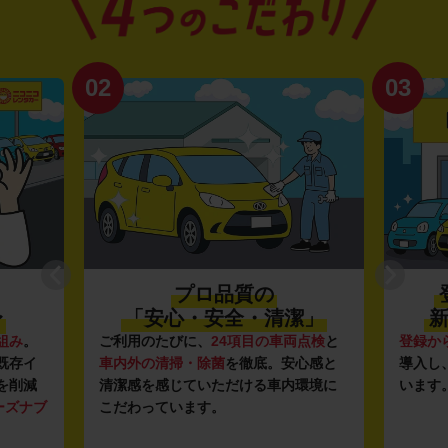
02
03
プロ品質の
〜
「安心・安全・清潔」
新
組み
。
ご利用のたびに、
24項目の車両点検
と
登録か
既存イ
車内外の清掃・除菌
を徹底。安心感と
導入し
を削減
清潔感を感じていただける車内環境に
います
ーズナブ
こだわっています。