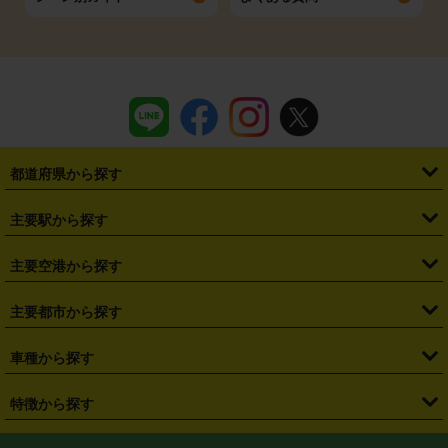
都道府県から探す
・
北海道
・
青森県
・
岩手県
・
宮城県
・
秋田県
・
山形県
主要駅から探す
・
福島県
・
東京都
・
神奈川県
・
埼玉県
・
千葉県
・
茨城県
・
札幌駅
・
仙台駅
・
新宿駅
・
池袋駅
・
渋谷駅
・
東京駅
主要空港から探す
・
栃木県
・
群馬県
・
山梨県
・
愛知県
・
静岡県
・
岐阜県
・
横浜駅
・
川崎駅
・
大宮駅
・
西船橋駅
・
柏駅
・
名古屋駅
・
新千歳空港
・
仙台空港
主要都市から探す
・
長野県
・
新潟県
・
富山県
・
石川県
・
福井県
・
大阪府
・
大阪駅
・
難波駅
・
三宮駅
・
京都駅
・
広島駅
・
博多駅
・
成田空港
・
羽田空港
・
兵庫県
・
京都府
・
滋賀県
・
和歌山県
・
奈良県
・
三重県
・
札幌市
・
仙台市
車種から探す
・
熊本駅
・
那覇空港駅
・
中部国際空港セントレア
・
関西国際空港
・
鳥取県
・
島根県
・
岡山県
・
広島県
・
山口県
・
徳島県
・
千葉市
・
さいたま市
・
軽自動車
・
コンパクトカー
・
ステーションワゴン・セダン
特徴から探す
・
大阪国際空港（伊丹空港）
・
神戸空港
・
香川県
・
愛媛県
・
高知県
・
福岡県
・
佐賀県
・
長崎県
・
横浜市
・
川崎市
・
ミニバン・ワンボックス
・
高級ミニバン・ワンボックス
・
SUV
・
岡山空港
・
徳島空港
・
ハイブリッド
・
宅配レンタカー
・
ETCカードレンタル
・
熊本県
・
大分県
・
宮崎県
・
鹿児島県
・
沖縄県