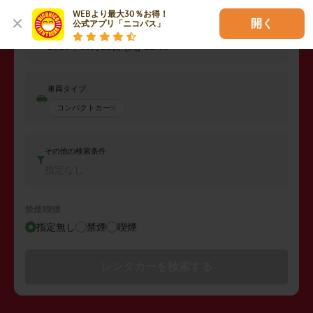
2026年08月10日 (月)
11:00
WEBより最大30％お得！

開く
公式アプリ「ニコパス」
返却日時
2026年08月11日 (火)
11:00
車両タイプ
コンパクトカー
その他の検索条件
指定なし
禁煙/喫煙
指定無し
禁煙
喫煙
レンタカーを検索する