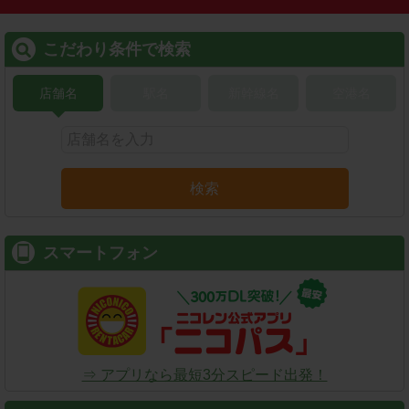
こだわり条件で検索
店舗名
駅名
新幹線名
空港名
検索
スマートフォン
⇒ アプリなら最短3分スピード出発！