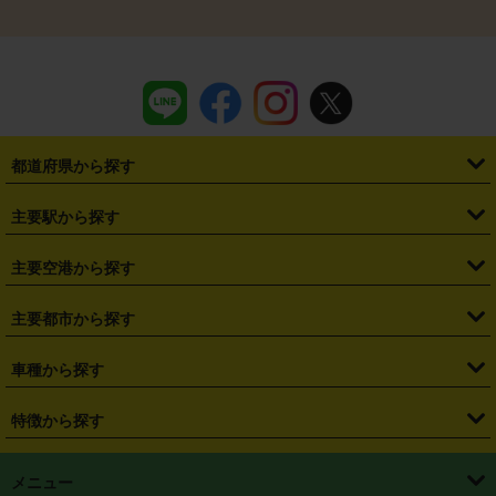
都道府県から探す
・
北海道
・
青森県
・
岩手県
・
宮城県
・
秋田県
・
山形県
主要駅から探す
・
福島県
・
東京都
・
神奈川県
・
埼玉県
・
千葉県
・
茨城県
・
札幌駅
・
仙台駅
・
新宿駅
・
池袋駅
・
渋谷駅
・
東京駅
主要空港から探す
・
栃木県
・
群馬県
・
山梨県
・
愛知県
・
静岡県
・
岐阜県
・
横浜駅
・
川崎駅
・
大宮駅
・
西船橋駅
・
柏駅
・
名古屋駅
・
新千歳空港
・
仙台空港
主要都市から探す
・
長野県
・
新潟県
・
富山県
・
石川県
・
福井県
・
大阪府
・
大阪駅
・
難波駅
・
三宮駅
・
京都駅
・
広島駅
・
博多駅
・
成田空港
・
羽田空港
・
兵庫県
・
京都府
・
滋賀県
・
和歌山県
・
奈良県
・
三重県
・
札幌市
・
仙台市
車種から探す
・
熊本駅
・
那覇空港駅
・
中部国際空港セントレア
・
関西国際空港
・
鳥取県
・
島根県
・
岡山県
・
広島県
・
山口県
・
徳島県
・
千葉市
・
さいたま市
・
軽自動車
・
コンパクトカー
・
ステーションワゴン・セダン
特徴から探す
・
大阪国際空港（伊丹空港）
・
神戸空港
・
香川県
・
愛媛県
・
高知県
・
福岡県
・
佐賀県
・
長崎県
・
横浜市
・
川崎市
・
ミニバン・ワンボックス
・
高級ミニバン・ワンボックス
・
SUV
・
岡山空港
・
徳島空港
・
ハイブリッド
・
宅配レンタカー
・
ETCカードレンタル
・
熊本県
・
大分県
・
宮崎県
・
鹿児島県
・
沖縄県
・
相模原市
・
新潟市
メニュー
・
軽トラック・商用バン