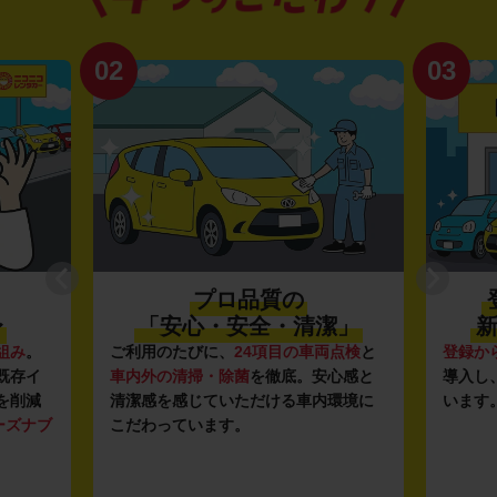
02
03
プロ品質の
〜
「安心・安全・清潔」
新
組み
。
ご利用のたびに、
24項目の車両点検
と
登録か
既存イ
車内外の清掃・除菌
を徹底。安心感と
導入し
を削減
清潔感を感じていただける車内環境に
います
ーズナブ
こだわっています。