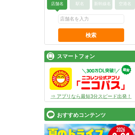
店舗名
駅名
新幹線名
空港名
検索
スマートフォン
⇒ アプリなら最短3分スピード出発！
おすすめコンテンツ