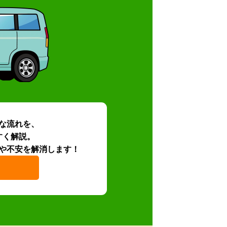
な流れを、
すく解説。
や不安を解消します！