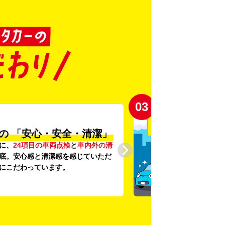
03
の
「安心・安全・清潔」
に、
24項目の車両点検
と
車内外の清
底。安心感と清潔感を感じていただ
にこだわっています。