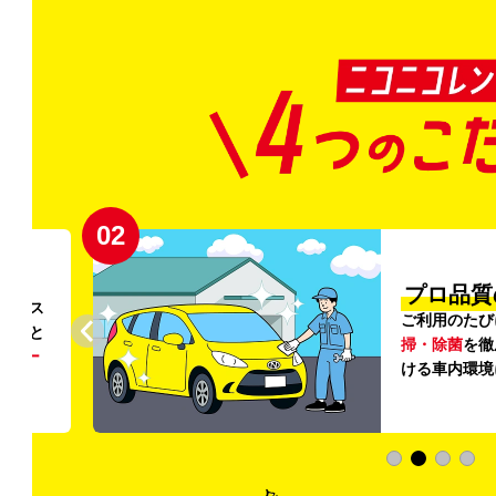
02
円〜
プロ品質
リンス
ご利用のたび
ること
掃・除菌
を徹
う
リー
ける車内環境