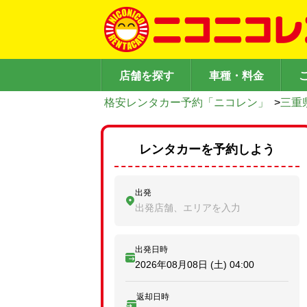
店舗を探す
車種・料金
格安レンタカー予約「ニコレン」
>
三重
レンタカーを予約しよう
出発
出発店舗、エリアを入力
出発日時
2026年08月08日 (土)
04:00
返却日時