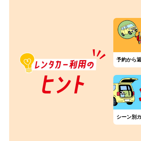
予約から
シーン別