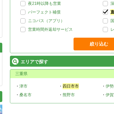
夜21時以降も営業
パーフェクト補償
ニコパス（アプリ）
営業時間外返却サービス
絞り込む
エリアで探す
三重県
・
津市
・
四日市市
・
伊勢
・
桑名市
・
熊野市
・
伊賀