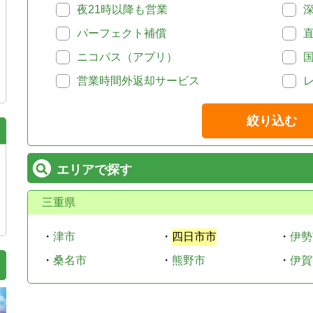
夜21時以降も営業
パーフェクト補償
ニコパス（アプリ）
営業時間外返却サービス
絞り込む
エリアで探す
三重県
・
津市
・
四日市市
・
伊勢
・
桑名市
・
熊野市
・
伊賀