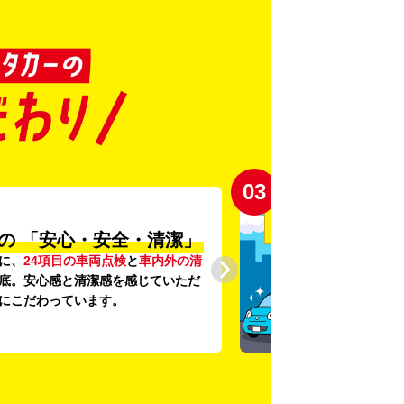
03
の
「安心・安全・清潔」
に、
24項目の車両点検
と
車内外の清
底。安心感と清潔感を感じていただ
にこだわっています。