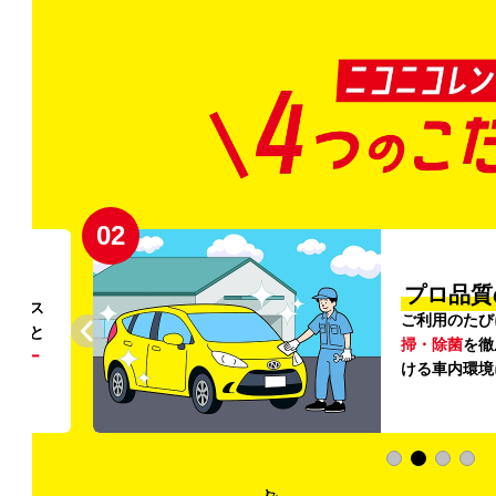
02
円〜
プロ品質
リンス
ご利用のたび
ること
掃・除菌
を徹
う
リー
ける車内環境