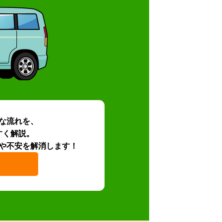
な流れを、
すく解説。
や不安を解消します！