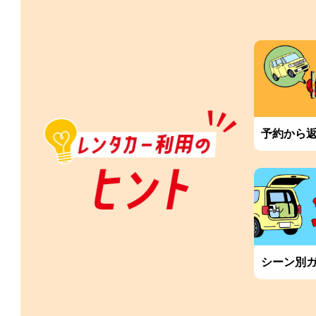
予約から
シーン別