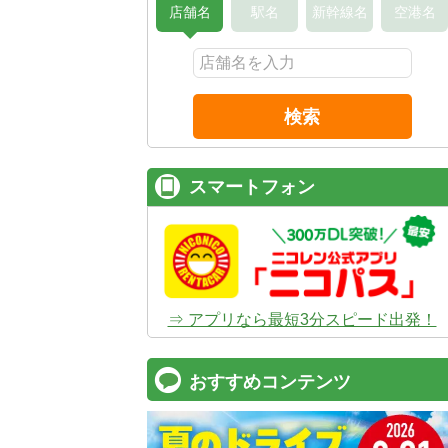
店舗名
駅名
新幹線名
空港名
検索
スマートフォン
⇒ アプリなら最短3分スピード出発！
おすすめコンテンツ