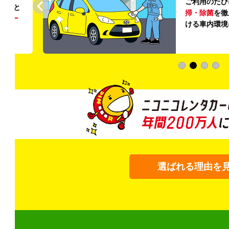
ご利用のたび
ること
掃・除菌
を徹
う
リー
ける車内環境
選ばれる理由を