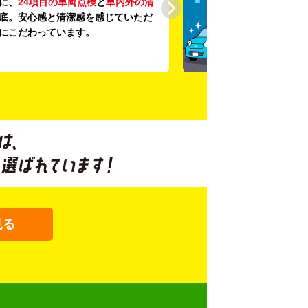
に、
24項目の車両点検
と
車内外の清
底。安心感と清潔感を感じていただ
にこだわっています。
見る