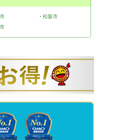
市
・
松阪市
市