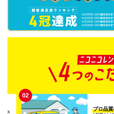
02
円〜
プロ品質
リンス