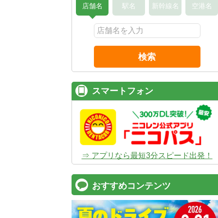
店舗名
駅名
新幹線名
空港名
検索
スマートフォン
⇒ アプリなら最短3分スピード出発！
おすすめコンテンツ