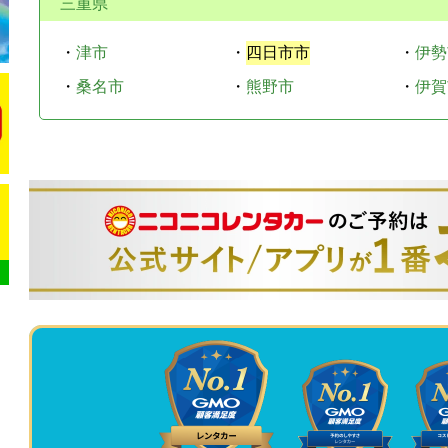
三重県
・
津市
・
四日市市
・
伊勢
・
桑名市
・
熊野市
・
伊賀